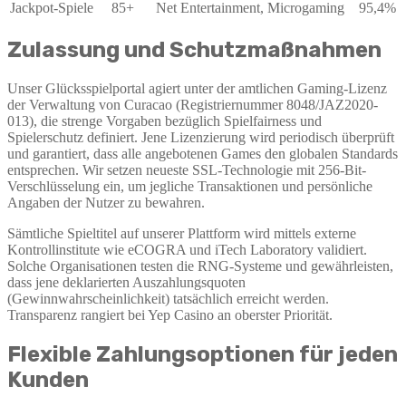
Jackpot-Spiele
85+
Net Entertainment, Microgaming
95,4%
Zulassung und Schutzmaßnahmen
Unser Glücksspielportal agiert unter der amtlichen Gaming-Lizenz
der Verwaltung von Curacao (Registriernummer 8048/JAZ2020-
013), die strenge Vorgaben bezüglich Spielfairness und
Spielerschutz definiert. Jene Lizenzierung wird periodisch überprüft
und garantiert, dass alle angebotenen Games den globalen Standards
entsprechen. Wir setzen neueste SSL-Technologie mit 256-Bit-
Verschlüsselung ein, um jegliche Transaktionen und persönliche
Angaben der Nutzer zu bewahren.
Sämtliche Spieltitel auf unserer Plattform wird mittels externe
Kontrollinstitute wie eCOGRA und iTech Laboratory validiert.
Solche Organisationen testen die RNG-Systeme und gewährleisten,
dass jene deklarierten Auszahlungsquoten
(Gewinnwahrscheinlichkeit) tatsächlich erreicht werden.
Transparenz rangiert bei Yep Casino an oberster Priorität.
Flexible Zahlungsoptionen für jeden
Kunden