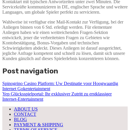
Kontaktart mit typischen Antwortzeiten unter zwei Minuten. Die
Servicekräfte kommunizieren in DE, englischer Sprache und weitere
Languages, um globale Spieler perfekt zu servicieren.
Wahlweise ist verfügbar eine Mail-Kontakt zur Verfügung, bei der
Anliegen binnen von 6 Std. erledigt werden. Für elementare
Anliegen haben wir einen weitreichenden Fragen-Sektion
entwickelt, jener die verbreitetsten Fragen zu Gebieten wie
Kontobestätigung, Bonus-Vorgaben und technischen
Schwierigkeiten abdeckt. Dieses Anliegen ist darauf ausgerichtet,
jegliche Anfrage kompetent und schnell zu lösen, damit sich unsere
Kunden gänzlich auf dieses Spielerlebnis konzentrieren können.
Post navigation
Spinogrino Casino Platform: Uw Destinatie voor Hoogwaardig
Internet Gokentertainment
Yep Glücksspielportal: Ihr exklusiver Zutritt zu erstklassiger
Internet-Entertainment
ABOUT US
CONTACT
BLOG
PAYMENT & SHIPPING
TERMS OF SERVICE