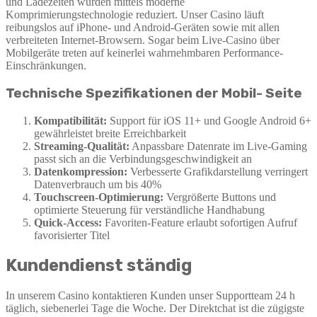
und Ladezeiten wurden mittels moderne
Komprimierungstechnologie reduziert. Unser Casino läuft
reibungslos auf iPhone- und Android-Geräten sowie mit allen
verbreiteten Internet-Browsern. Sogar beim Live-Casino über
Mobilgeräte treten auf keinerlei wahrnehmbaren Performance-
Einschränkungen.
Technische Spezifikationen der Mobil- Seite
Kompatibilität:
Support für iOS 11+ und Google Android 6+
gewährleistet breite Erreichbarkeit
Streaming-Qualität:
Anpassbare Datenrate im Live-Gaming
passt sich an die Verbindungsgeschwindigkeit an
Datenkompression:
Verbesserte Grafikdarstellung verringert
Datenverbrauch um bis 40%
Touchscreen-Optimierung:
Vergrößerte Buttons und
optimierte Steuerung für verständliche Handhabung
Quick-Access:
Favoriten-Feature erlaubt sofortigen Aufruf
favorisierter Titel
Kundendienst ständig
In unserem Casino kontaktieren Kunden unser Supportteam 24 h
täglich, siebenerlei Tage die Woche. Der Direktchat ist die zügigste