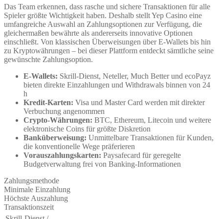
Das Team erkennen, dass rasche und sichere Transaktionen für alle
Spieler größte Wichtigkeit haben. Deshalb stellt Yep Casino eine
umfangreiche Auswahl an Zahlungsoptionen zur Verfügung, die
gleichermaßen bewährte als andererseits innovative Optionen
einschließt. Von klassischen Überweisungen über E-Wallets bis hin
zu Kryptowährungen – bei dieser Plattform entdeckt sämtliche seine
gewünschte Zahlungsoption.
E-Wallets:
Skrill-Dienst, Neteller, Much Better und ecoPayz
bieten direkte Einzahlungen und Withdrawals binnen von 24
h
Kredit-Karten:
Visa und Master Card werden mit direkter
Verbuchung angenommen
Crypto-Währungen:
BTC, Ethereum, Litecoin und weitere
elektronische Coins für größte Diskretion
Banküberweisung:
Unmittelbare Transaktionen für Kunden,
die konventionelle Wege präferieren
Vorauszahlungskarten:
Paysafecard für geregelte
Budgetverwaltung frei von Banking-Informationen
Zahlungsmethode
Minimale Einzahlung
Höchste Auszahlung
Transaktionszeit
Skrill-Dienst /