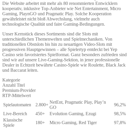
Die Website arbeitet mit mehr als 80 renommierten Entwicklern
kooperativ, inklusive Top-Anbieter wie Net Entertainment, Micro
Gaming, PlaynGO und Pragmatic Play. Solche Kooperation
gewährleistet nicht bloß Abwechslung, vielmehr auch
technologische Qualität und faire Gaming-Bedingungen.
Unser Kernstück dieses Sortiments sind die Slots mit
unterschiedlichen Themenwelten und Spielmechaniken. Von
traditionellen Obstslots bis hin zu neuartigen Video-Slots mit
progressiven Hauptgewinnen – alle Spielertyp entdeckt bei Yep
Casino sein favorisiertes Spielformat. Ganz besonders zufrieden sind
sind wir auf unsere Live-Gaming-Sektion, in jener professionelle
Dealer in Echtzeit bewährte Casino-Spiele wie Roulette, Black Jack
und Baccarat leiten.
Kategorie
Anzahl Titel
Premium-Provider
RTP-Mittelwert
NetEnt, Pragmatic Play, Play’n
Spielautomaten
2.800+
96,2%
GO
Live-Bereich
450+
Evolution Gaming, Ezugi
98,5%
Klassische
180+
Micro Gaming, Red Tiger
97,8%
Spiele