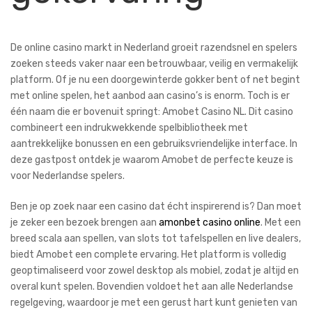
De online casino markt in Nederland groeit razendsnel en spelers
zoeken steeds vaker naar een betrouwbaar, veilig en vermakelijk
platform. Of je nu een doorgewinterde gokker bent of net begint
met online spelen, het aanbod aan casino’s is enorm. Toch is er
één naam die er bovenuit springt: Amobet Casino NL. Dit casino
combineert een indrukwekkende spelbibliotheek met
aantrekkelijke bonussen en een gebruiksvriendelijke interface. In
deze gastpost ontdek je waarom Amobet de perfecte keuze is
voor Nederlandse spelers.
Ben je op zoek naar een casino dat écht inspirerend is? Dan moet
je zeker een bezoek brengen aan
amonbet casino online
. Met een
breed scala aan spellen, van slots tot tafelspellen en live dealers,
biedt Amobet een complete ervaring. Het platform is volledig
geoptimaliseerd voor zowel desktop als mobiel, zodat je altijd en
overal kunt spelen. Bovendien voldoet het aan alle Nederlandse
regelgeving, waardoor je met een gerust hart kunt genieten van