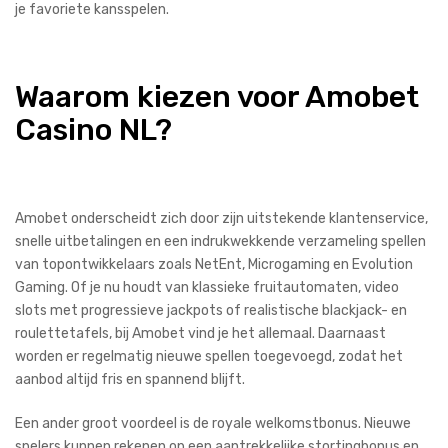
je favoriete kansspelen.
Waarom kiezen voor Amobet
Casino NL?
Amobet onderscheidt zich door zijn uitstekende klantenservice,
snelle uitbetalingen en een indrukwekkende verzameling spellen
van topontwikkelaars zoals NetEnt, Microgaming en Evolution
Gaming. Of je nu houdt van klassieke fruitautomaten, video
slots met progressieve jackpots of realistische blackjack- en
roulettetafels, bij Amobet vind je het allemaal. Daarnaast
worden er regelmatig nieuwe spellen toegevoegd, zodat het
aanbod altijd fris en spannend blijft.
Een ander groot voordeel is de royale welkomstbonus. Nieuwe
spelers kunnen rekenen op een aantrekkelijke stortingbonus en