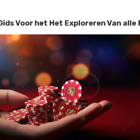
Gids Voor het Het Exploreren Van alle