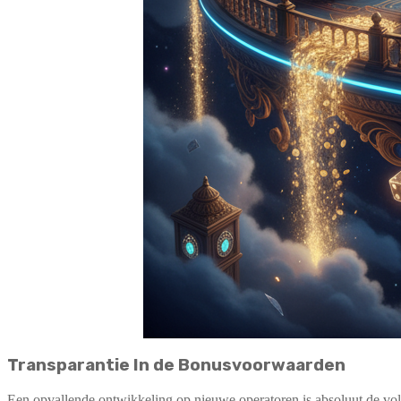
Transparantie In de Bonusvoorwaarden
Een opvallende ontwikkeling op nieuwe operatoren is absoluut de vo