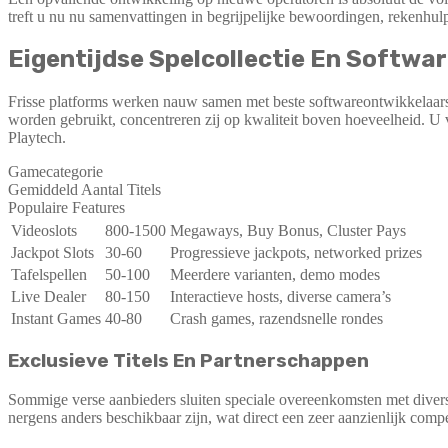
treft u nu nu samenvattingen in begrijpelijke bewoordingen, rekenhulpe
Eigentijdse Spelcollectie En Softwa
Frisse platforms werken nauw samen met beste softwareontwikkelaars v
worden gebruikt, concentreren zij op kwaliteit boven hoeveelheid. U v
Playtech.
Gamecategorie
Gemiddeld Aantal Titels
Populaire Features
Videoslots
800-1500
Megaways, Buy Bonus, Cluster Pays
Jackpot Slots
30-60
Progressieve jackpots, networked prizes
Tafelspellen
50-100
Meerdere varianten, demo modes
Live Dealer
80-150
Interactieve hosts, diverse camera’s
Instant Games
40-80
Crash games, razendsnelle rondes
Exclusieve Titels En Partnerschappen
Sommige verse aanbieders sluiten speciale overeenkomsten met diverse
nergens anders beschikbaar zijn, wat direct een zeer aanzienlijk compet