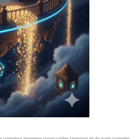
Waar complexe algemene voorwaarden jarenlang de de norm vormden,