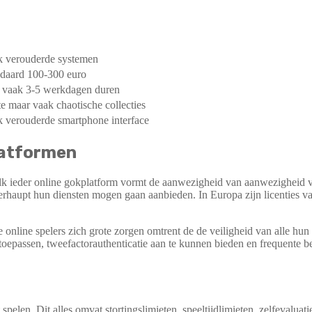
k verouderde systemen
daard 100-300 euro
 vaak 3-5 werkdagen duren
e maar vaak chaotische collecties
 verouderde smartphone interface
Platformen
n elk ieder online gokplatform vormt de aanwezigheid van aanwezigheid v
berhaupt hun diensten mogen gaan aanbieden. In Europa zijn licenties 
nline spelers zich grote zorgen omtrent de de veiligheid van alle hun 
epassen, tweefactorauthenticatie aan te kunnen bieden en frequente bev
elen. Dit alles omvat stortingslimieten, speeltijdlimieten, zelfevaluatie