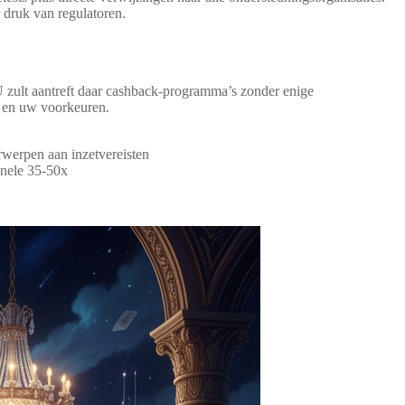
 druk van regulatoren.
 U zult aantreft daar cashback-programma’s zonder enige
g en uw voorkeuren.
werpen aan inzetvereisten
onele 35-50x