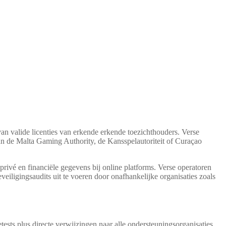
an valide licenties van erkende erkende toezichthouders. Verse
van de Malta Gaming Authority, de Kansspelautoriteit of Curaçao
privé en financiële gegevens bij online platforms. Verse operatoren
eiligingsaudits uit te voeren door onafhankelijke organisaties zoals
tests plus directe verwijzingen naar alle ondersteuningsorganisaties.