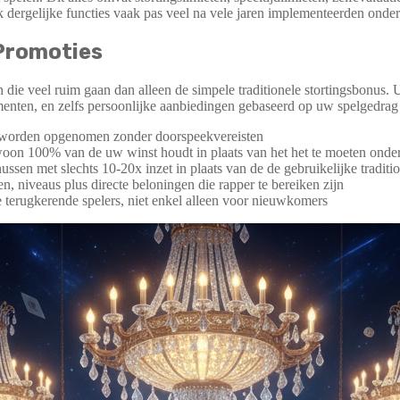
k dergelijke functies vaak pas veel na vele jaren implementeerden onder
Promoties
 die veel ruim gaan dan alleen de simpele traditionele stortingsbonus.
menten, en zelfs persoonlijke aanbiedingen gebaseerd op uw spelgedra
 worden opgenomen zonder doorspeekvereisten
oon 100% van de uw winst houdt in plaats van het het te moeten onder
ssen met slechts 10-20x inzet in plaats van de de gebruikelijke traditi
, niveaus plus directe beloningen die rapper te bereiken zijn
 terugkerende spelers, niet enkel alleen voor nieuwkomers