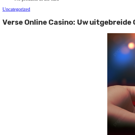
Uncategorized
Verse Online Casino: Uw uitgebreide 