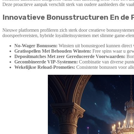
Deze proactieve aanpak verschilt sterk van oudere aanbieders die vaa
Innovatieve Bonusstructuren En de 
Nieuwe platformen profileren zich sterk door creatieve bonussystemen
doorspeelvereisten, hybride loyaliteitssystemen met slimme game-ele
No-Wager Bonussen:
Winsten uit bonustegoed kunnen direct
Gratisspellen Met Behouden Winsten:
Free spins waar u gew
Depositmatches Met zeer Gereduceerde Voorwaarden:
Bonu
Gecombineerde VIP-Systemen:
Combinatie van diverse punten
Wekelijkse Reload-Promoties:
Consistente bonussen voor alle