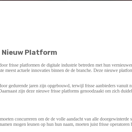
g Nieuw Platform
oor frisse platformen de digitale industrie betreden met hun vernieuw
wste meest actuele innovaties binnen de de branche. Deze nieuwe platform
oor gedurende jaren zijn opgebouwd, terwijl frisse aanbieders vanuit n
Daarnaast zijn deze nieuwe frisse platforms genoodzaakt om zich duidel
moeten concurreren om de de volle aandacht van alle doorgewinterde spel
 namen mogen leunen op hun hun naam, moeten juist frisse operatoren h