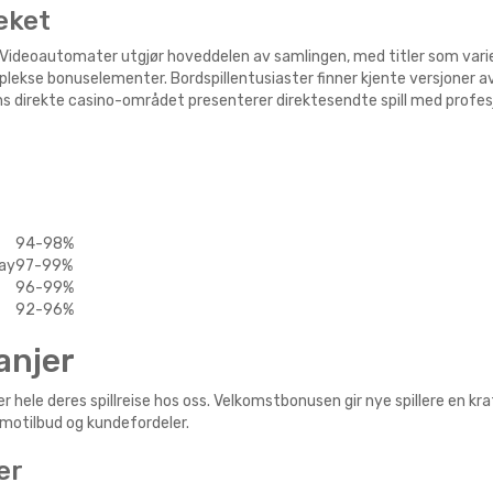
eket
. Videoautomater utgjør hoveddelen av samlingen, med titler som varie
plekse bonuselementer. Bordspillentusiaster finner kjente versjoner a
ns direkte casino-området presenterer direktesendte spill med profes
94-98%
lay
97-99%
96-99%
92-96%
anjer
 hele deres spillreise hos oss. Velkomstbonusen gir nye spillere en kra
romotilbud og kundefordeler.
er