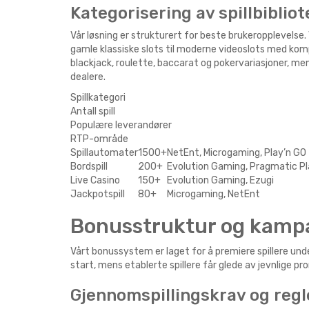
Kategorisering av spillbibliot
Vår løsning er strukturert for beste brukeropplevelse
gamle klassiske slots til moderne videoslots med kom
blackjack, roulette, baccarat og pokervariasjoner, me
dealere.
Spillkategori
Antall spill
Populære leverandører
RTP-område
Spillautomater
1500+
NetEnt, Microgaming, Play’n GO
Bordspill
200+
Evolution Gaming, Pragmatic P
Live Casino
150+
Evolution Gaming, Ezugi
Jackpotspill
80+
Microgaming, NetEnt
Bonusstruktur og kamp
Vårt bonussystem er laget for å premiere spillere under
start, mens etablerte spillere får glede av jevnlige p
Gjennomspillingskrav og regl