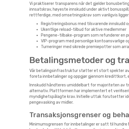
Vi praktiserer transparens når det gjelder bonusbeti
innsatskrav, høyeste innskudd under aktivt bonusspil
rettferdige, med omsetningskrav som vanligvis ligge
Registreringsbonus med tilsvarende innskudd o
Ukentlige reload-tilbud for aktive medlemmer
Pengene-tilbake-program som refunderer en p
VIP-program med personlige kontoansvarlige og
Turneringer med sikrede premiepotter som arr
Betalingsmetoder og tra
Vår betalingsinfrastruktur støtter et stort spekter 
foreta innbetalinger og oppgjør gjennom kredittkort, 
Innskudd håndteres umiddelbart for majoriteten av t
alternativ. Plattformen har implementert et verifise
myndighetspålagte krav. Initielle uttak forutsetter id
pengevasking av midler.
Transaksjonsgrenser og beha
Minimumsgrensen for innbetalinger er satt til hund