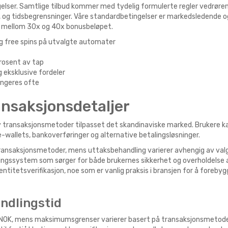
ngelser. Samtlige tilbud kommer med tydelig formulerte regler vedrøre
l, og tidsbegrensninger. Våre standardbetingelser er markedsledende o
r mellom 30x og 40x bonusbeløpet.
g free spins på utvalgte automater
rosent av tap
 eksklusive fordeler
angeres ofte
nsaksjonsdetaljer
av transaksjonsmetoder tilpasset det skandinaviske marked. Brukere k
e-wallets, bankoverføringer og alternative betalingsløsninger.
ransaksjonsmetoder, mens uttaksbehandling varierer avhengig av val
ringssystem som sørger for både brukernes sikkerhet og overholdelse 
entitetsverifikasjon, noe som er vanlig praksis i bransjen for å foreby
ndlingstid
re NOK, mens maksimumsgrenser varierer basert på transaksjonsmetod