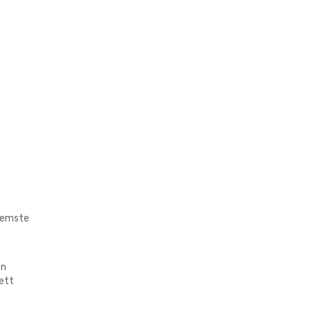
fremste
en
lett