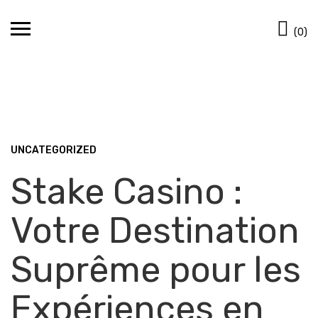
Skip
Ca
to
(0)
content
UNCATEGORIZED
Stake Casino :
Votre Destination
Suprême pour les
Expériences en