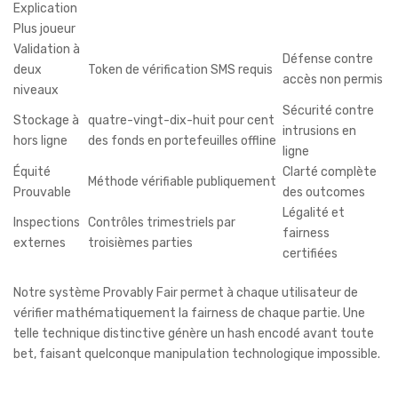
Explication
Plus joueur
Validation à
Défense contre
deux
Token de vérification SMS requis
accès non permis
niveaux
Sécurité contre
Stockage à
quatre-vingt-dix-huit pour cent
intrusions en
hors ligne
des fonds en portefeuilles offline
ligne
Équité
Clarté complète
Méthode vérifiable publiquement
Prouvable
des outcomes
Légalité et
Inspections
Contrôles trimestriels par
fairness
externes
troisièmes parties
certifiées
Notre système Provably Fair permet à chaque utilisateur de
vérifier mathématiquement la fairness de chaque partie. Une
telle technique distinctive génère un hash encodé avant toute
bet, faisant quelconque manipulation technologique impossible.