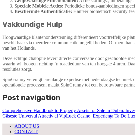
Gelijkwaardige Functionaliteit:
Al de stortings-, uitbetaling
Speciale Mobiele Acties:
Periodieke bonus-aanbiedingen specia
Beschermde Authentificatie:
Hanteer biometrisch security-fea
Vakkundige Hulp
Hoogwaardige klantenondersteuning differentieert voortreffelijke pla
beschikbaar via meerdere communicatiemogelijkheden. Of men thans een
van het Hollands.
Deze echttijd chatoptie levert directe conversatie door geschoolde m
waarin wij beogen richting ‘n reactieduur van ten hoogste 4 uren. Da
resoluties zorgt.
SpinGranny verenigt jarenlange expertise met hedendaagse techniek om
operationele processen, maakt SpinGranny tot een betrouwbare partne
Post navigation
Comprehensive Handbook to Property Assets for Sale in Dubai: Inves
Găsește Universul Atractiv al VipLuck Casino: Experiența Ta De Lux
ABOUT US
CONTACT