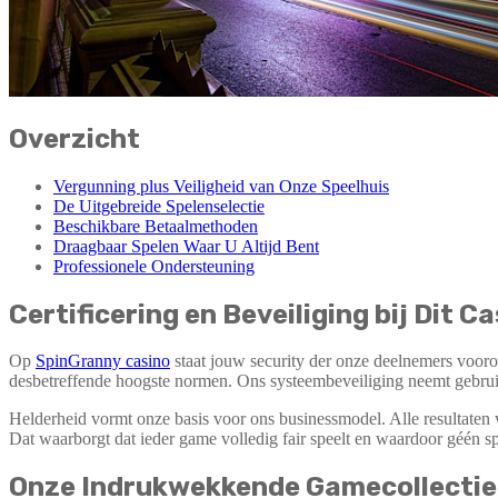
Overzicht
Vergunning plus Veiligheid van Onze Speelhuis
De Uitgebreide Spelenselectie
Beschikbare Betaalmethoden
Draagbaar Spelen Waar U Altijd Bent
Professionele Ondersteuning
Certificering en Beveiliging bij Dit C
Op
SpinGranny casino
staat jouw security der onze deelnemers vooro
desbetreffende hoogste normen. Ons systeembeveiliging neemt gebruik
Helderheid vormt onze basis voor ons businessmodel. Alle resultate
Dat waarborgt dat ieder game volledig fair speelt en waardoor géén s
Onze Indrukwekkende Gamecollectie