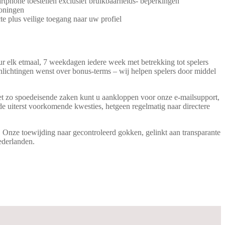
tphone toestellen exclusief bruikbaarheids- beperkingen
loningen
e plus veilige toegang naar uw profiel
ur elk etmaal, 7 weekdagen iedere week met betrekking tot spelers
nlichtingen wenst over bonus-terms – wij helpen spelers door middel
iet zo spoedeisende zaken kunt u aankloppen voor onze e-mailsupport,
e uiterst voorkomende kwesties, hetgeen regelmatig naar directere
. Onze toewijding naar gecontroleerd gokken, gelinkt aan transparante
ederlanden.