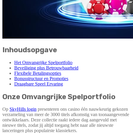
Inhoudsopgave
Het Omvangrijke Spelportfolio
Beveiliging plus Betrouwbaarheid
Flexibele Betalingsopties
Bonusstructuur en Promoties
Draagbare Speel Ervaring
Onze Omvangrijke Spelportfolio
Op
SkyHills login
presenteren ons casino één nauwkeurig gekozen
verzameling van meer de 3000 titels afkomstig van toonaangevende
ontwikkelaars. Deze collectie raakt iedere dag aangevuld met
nieuwe titels, zodat jij altijd toegang hebt naar alle nieuwste
lanceringen plus populairste klassiekers.