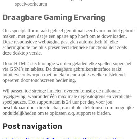
speelvoorkeuren
Draagbare Gaming Ervaring
Ons speelplatform raakt geheel geoptimaliseerd voor mobiel gebruik
maken, met geen dat je een aparte app hoeft om te downloaden.
Deze responsieve webpagina past zich automatisch bij elke
schermgrootte toe plus presenteert identieke functionaliteit zoals
deze desktop versie.
Door HTML5-technologie worden geladen elke spellen supersnel
via GSM’s en tablets. De draagbare gebruikersinterface raakt
intuïtieve ontworpen met unieke menu-opties welke uitstekend
opereren door touchscreen bediening.
Wij passen toe strenge limieten overeenkomstig de nationale
regelgeving, waaronder één maximale depositogrens en verplichte
speelpauzes. Het supportteam is 24 uur per dag voor jou
beschikbaar door directe chat, e-mail plus telefonisch om mogelijke
onduidelijkheden om te oplossen c.q. support te bieden.
Post navigation