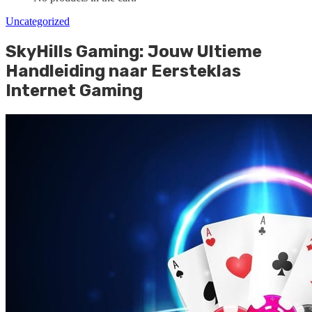
Uncategorized
SkyHills Gaming: Jouw Ultieme
Handleiding naar Eersteklas
Internet Gaming