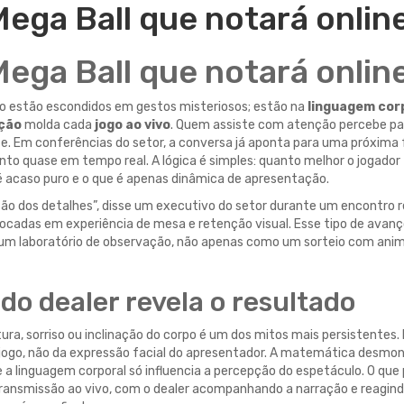
Mega Ball que notará onlin
Mega Ball que notará onlin
o estão escondidos em gestos misteriosos; estão na
linguagem cor
ção
molda cada
jogo ao vivo
. Quem assiste com atenção percebe p
nte. Em conferências do setor, a conversa já aponta para uma próxima
o quase em tempo real. A lógica é simples: quanto melhor o jogador
 é acaso puro e o que é apenas dinâmica de apresentação.
são dos detalhes”, disse um executivo do setor durante um encontro 
ocadas em experiência de mesa e retenção visual. Esse tipo de avanç
o um laboratório de observação, não apenas como um sorteio com ani
do dealer revela o resultado
ura, sorriso ou inclinação do corpo é um dos mitos mais persistentes.
o jogo, não da expressão facial do apresentador. A matemática desmo
e a linguagem corporal só influencia a percepção do espetáculo. O que
transmissão ao vivo, com o dealer acompanhando a narração e reagin