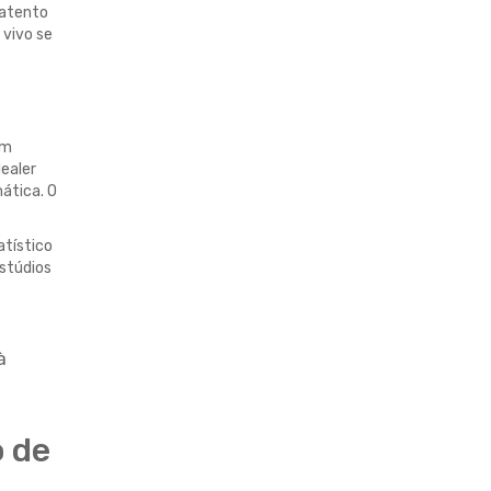
 atento
 vivo se
om
dealer
ática. O
atístico
estúdios
à
o de