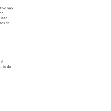
tivo não
ndo
quase
res de
 A
ento do