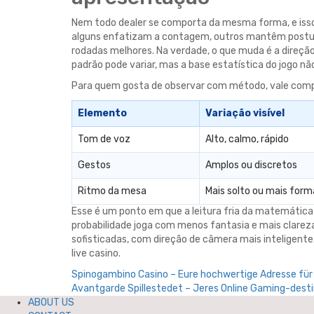
Nem todo dealer se comporta da mesma forma, e isso
alguns enfatizam a contagem, outros mantêm postura d
rodadas melhores. Na verdade, o que muda é a direção
padrão pode variar, mas a base estatística do jogo 
Para quem gosta de observar com método, vale compar
Elemento
Variação visível
Tom de voz
Alto, calmo, rápido
Gestos
Amplos ou discretos
Ritmo da mesa
Mais solto ou mais form
Esse é um ponto em que a leitura fria da matemática
probabilidade joga com menos fantasia e mais clareza.
sofisticadas, com direção de câmera mais inteligente,
live casino.
Post
Spinogambino Casino – Eure hochwertige Adresse für
Avantgarde Spillestedet – Jeres Online Gaming-dest
navigation
ABOUT US