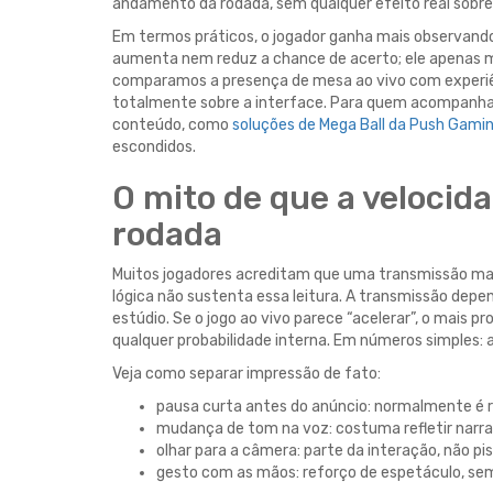
andamento da rodada, sem qualquer efeito real sobre 
Em termos práticos, o jogador ganha mais observando
aumenta nem reduz a chance de acerto; ele apenas mel
comparamos a presença de mesa ao vivo com experiênc
totalmente sobre a interface. Para quem acompanha a
conteúdo, como
soluções de Mega Ball da Push Gami
escondidos.
O mito de que a velocid
rodada
Muitos jogadores acreditam que uma transmissão mais
lógica não sustenta essa leitura. A transmissão depe
estúdio. Se o jogo ao vivo parece “acelerar”, o mais p
qualquer probabilidade interna. Em números simples: a
Veja como separar impressão de fato:
pausa curta antes do anúncio: normalmente é 
mudança de tom na voz: costuma refletir narra
olhar para a câmera: parte da interação, não pis
gesto com as mãos: reforço de espetáculo, sem 