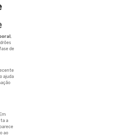
e
e
poral
,
adrões
 fase de
recente
o ajuda
mação
 Em
nta a
 parece
do ao