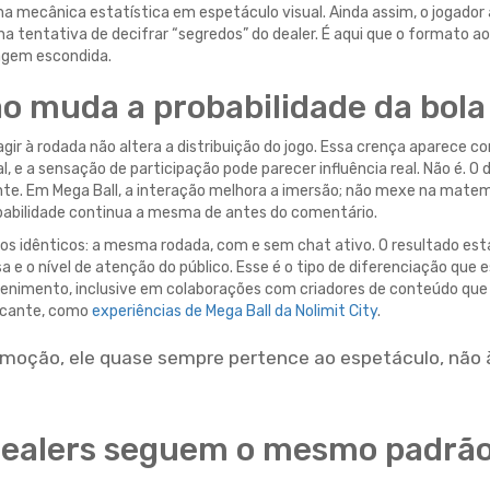
 mecânica estatística em espetáculo visual. Ainda assim, o jogador
na tentativa de decifrar “segredos” do dealer. É aqui que o formato ao
tagem escondida.
ão muda a probabilidade da bola
gir à rodada não altera a distribuição do jogo. Essa crença aparece c
l, e a sensação de participação pode parecer influência real. Não é. O 
te. Em Mega Ball, a interação melhora a imersão; não mexe na matem
obabilidade continua a mesma de antes do comentário.
os idênticos: a mesma rodada, com e sem chat ativo. O resultado est
e o nível de atenção do público. Esse é o tipo de diferenciação que 
enimento, inclusive em colaborações com criadores de conteúdo que
arcante, como
experiências de Mega Ball da Nolimit City
.
emoção, ele quase sempre pertence ao espetáculo, não 
 dealers seguem o mesmo padrã