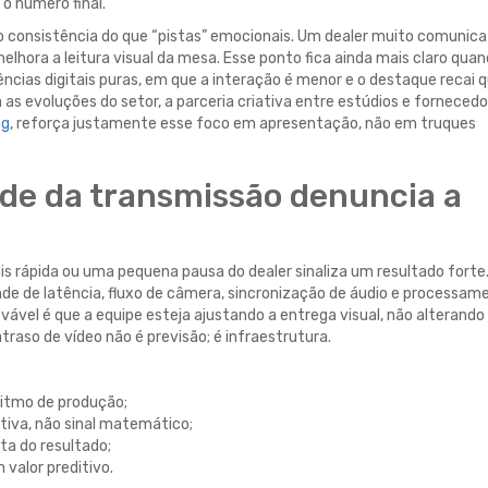
o número final.
 consistência do que “pistas” emocionais. Um dealer muito comunica
hora a leitura visual da mesa. Esse ponto fica ainda mais claro qua
ias digitais puras, em que a interação é menor e o destaque recai 
s evoluções do setor, a parceria criativa entre estúdios e fornecedo
ng
, reforça justamente esse foco em apresentação, não em truques
ade da transmissão denuncia a
 rápida ou uma pequena pausa do dealer sinaliza um resultado forte.
nde de latência, fluxo de câmera, sincronização de áudio e processam
rovável é que a equipe esteja ajustando a entrega visual, não alterando
traso de vídeo não é previsão; é infraestrutura.
ritmo de produção;
tiva, não sinal matemático;
ta do resultado;
valor preditivo.