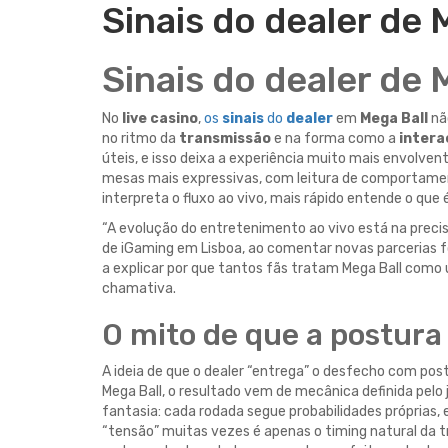
Sinais do dealer de 
Sinais do dealer de 
No
live casino
,
os
sinais
do
dealer
em
Mega Ball
nã
no ritmo da
transmissão
e na forma como a
intera
úteis, e isso deixa a experiência muito mais envolve
mesas mais expressivas, com leitura de comportament
interpreta o fluxo ao vivo, mais rápido entende o que
“A evolução do entretenimento ao vivo está na preci
de iGaming em Lisboa, ao comentar novas parcerias f
a explicar por que tantos fãs tratam Mega Ball com
chamativa.
O mito de que a postura 
A ideia de que o dealer “entrega” o desfecho com post
Mega Ball, o resultado vem de mecânica definida pel
fantasia: cada rodada segue probabilidades próprias, 
“tensão” muitas vezes é apenas o timing natural da 