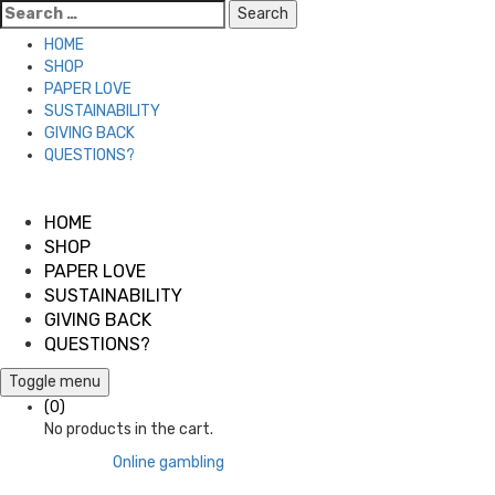
Search
for:
HOME
SHOP
PAPER LOVE
SUSTAINABILITY
GIVING BACK
QUESTIONS?
Skip
to
HOME
content
SHOP
PAPER LOVE
SUSTAINABILITY
GIVING BACK
QUESTIONS?
Toggle menu
Cart
(0)
No products in the cart.
Online gambling