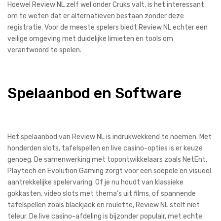
Hoewel Review NL zelf wel onder Cruks valt, is het interessant
om te weten dat er alternatieven bestaan zonder deze
registratie. Voor de meeste spelers biedt Review NL echter een
veilige omgeving met duidelijke limieten en tools om
verantwoord te spelen.
Spelaanbod en Software
Het spelaanbod van Review NL is indrukwekkend te noemen. Met
honderden slots, tafelspellen en live casino-opties is er keuze
genoeg. De samenwerking met topontwikkelaars zoals NetEnt,
Playtech en Evolution Gaming zorgt voor een soepele en visueel
aantrekkelijke spelervaring. Of je nu houdt van klassieke
gokkasten, video slots met thema’s uit films, of spannende
tafelspellen zoals blackjack en roulette, Review NL stelt niet
teleur. De live casino-afdeling is bijzonder populair, met echte