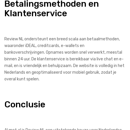
Betalingsmethoden en
Klantenservice
Review NL ondersteunt een breed scala aan betaalmethoden,
waaronder iDEAL, creditcards, e-wallets en
bankoverschrijvingen. Opnames worden snel verwerkt, meestal
binnen 24 uur. De klantenservice is bereikbaar via live chat en e-
mail, en is vriendelijk en behulpzaam. De website is volledig in het
Nederlands en geoptimaliseerd voor mobiel gebruik, zodat je
overal kunt spelen.
Conclusie