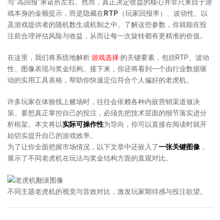
与“高回报”承诺所左右。然而，真正决定收益的核心并非只来自于游
戏本身的金额提示，而是隐藏在
RTP
（玩家回报率）、波动性、以
及游戏提供者的随机数生成机制之中。了解这些参数，你就能在投
注前合理评估风险与收益，从而让每一次旋转都有更精准的价值。
在这里，我们将系统地解析
游戏选择
的关键要素，包括RTP、波动
性、图像表现与奖金结构。接下来，你还将看到一个由行业数据驱
动的实用工具表格，帮助你快速定位符合个人偏好的老虎机。
许多玩家在体验线上赌场时，往往会依赖各种内嵌营销渠道做决
策。要想真正掌控自己的投注，必须先把技术层面的细节落实进分
析框架。本文将以
实际可操作性
为导向，你可以直接在阅读时就开
始切实提升自己的游戏效率。
为了让你全面把握市场情况，以下文章中还嵌入了
一张关键图像
，
展示了不同老虎机在玩法与奖金结构方面的直观对比。
不同主题老虎机的视觉与音效对比，激发玩家期待感与投注欲望。