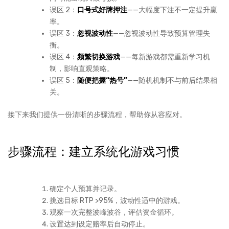
误区 2：
口号式好牌押注
——大幅度下注不一定提升赢
率。
误区 3：
忽视波动性
——忽视波动性导致预算管理失
衡。
误区 4：
频繁切换游戏
——每新游戏都需重新学习机
制，影响直观策略。
误区 5：
随便把握“热号”
——随机机制不与前后结果相
关。
接下来我们提供一份清晰的步骤流程，帮助你从容应对。
步骤流程：建立系统化游戏习惯
确定个人预算并记录。
挑选目标 RTP >95%，波动性适中的游戏。
观察一次完整波峰波谷，评估资金循环。
设置达到设定赔率后自动停止。