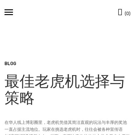
Skip
Ca
to
(0)
content
BLOG
最佳老虎机选择与
策略
在华人线上博彩圈里，老虎机凭借其简洁直观的玩法与丰厚的奖池
一直占据主流地位。玩家在挑选老虎机时，往往会被各种宣传语