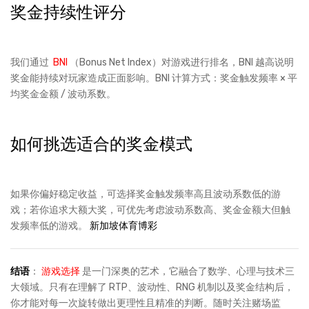
奖金持续性评分
我们通过
BNI
（Bonus Net Index）对游戏进行排名，BNI 越高说明
奖金能持续对玩家造成正面影响。BNI 计算方式：奖金触发频率 × 平
均奖金金额 / 波动系数。
如何挑选适合的奖金模式
如果你偏好稳定收益，可选择奖金触发频率高且波动系数低的游
戏；若你追求大额大奖，可优先考虑波动系数高、奖金金额大但触
发频率低的游戏。
新加坡体育博彩
结语
：
游戏选择
是一门深奥的艺术，它融合了数学、心理与技术三
大领域。只有在理解了 RTP、波动性、RNG 机制以及奖金结构后，
你才能对每一次旋转做出更理性且精准的判断。随时关注赌场监