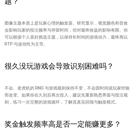
题？
图像主题本质上是玩家心理的触发器。研究显示，视觉颜色和音效
会影响玩家的投注频率与停留时间，但对最终收益的影响有限。你
可以根据个人喜好挑选主题，以保持长时间的游戏动力，最终再以
RTP 与波动性为主导。
很久没玩游戏会导致识别困难吗？
不会。老虎机的 RNG 与游戏规则保持不变，不会因时间或玩家经验
而改变。如果你在久别后再次投入，建议先重新熟悉界面与投注规
则，练习一次完整的游戏循环，了解其真实回报与触发模式。
奖金触发频率高是否一定能赚更多？