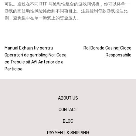
可以。通过在不同 RTP 与波动性组合的游戏间切换，你可以将单一
游戏的高波动性风险摊散到不同项目上。注意控制每款游戏投注比
例，避免集中在单一游戏上的资金压力。
Post
Manual Exhaustiv pentru
RollDorado Casino: Gioco
Operatori de gambling Noi: Ceea
Responsabile
navigation
ce Trebuie să Afli Anterior de a
Participa
ABOUT US
CONTACT
BLOG
PAYMENT & SHIPPING