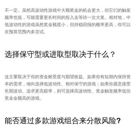
不一定。虽然高波动性游戏中大额奖金的机会更大，但它们的触发
频率也低，可能需要更长时间的投入去等待一次大奖。相对地，中
低波动性的游戏虽然奖金额度小，但持稳回报的概率更高，你可以
在预算范围内多尝试。
选择保守型或进取型取决于什么？
这主要取决于你的资金耐受度与期望收益。如果你有短期内保持资
本的需求，倾向选择低波动性、相对保守的游戏；如果你愿意接受
长期波动、追求更高赔率，则可选择高波动性、奖金触发频率低但
奖金金额高的游戏。
能否通过多款游戏组合来分散风险?