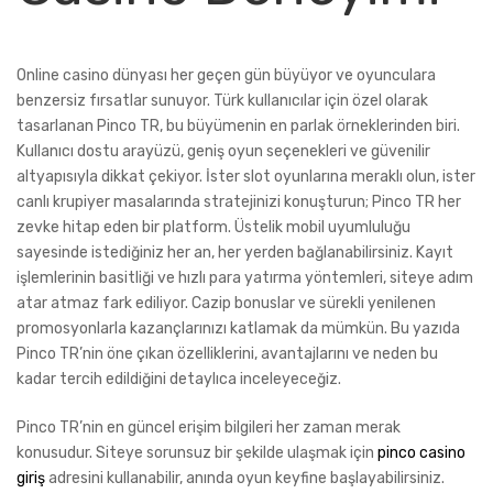
Online casino dünyası her geçen gün büyüyor ve oyunculara
benzersiz fırsatlar sunuyor. Türk kullanıcılar için özel olarak
tasarlanan Pinco TR, bu büyümenin en parlak örneklerinden biri.
Kullanıcı dostu arayüzü, geniş oyun seçenekleri ve güvenilir
altyapısıyla dikkat çekiyor. İster slot oyunlarına meraklı olun, ister
canlı krupiyer masalarında stratejinizi konuşturun; Pinco TR her
zevke hitap eden bir platform. Üstelik mobil uyumluluğu
sayesinde istediğiniz her an, her yerden bağlanabilirsiniz. Kayıt
işlemlerinin basitliği ve hızlı para yatırma yöntemleri, siteye adım
atar atmaz fark ediliyor. Cazip bonuslar ve sürekli yenilenen
promosyonlarla kazançlarınızı katlamak da mümkün. Bu yazıda
Pinco TR’nin öne çıkan özelliklerini, avantajlarını ve neden bu
kadar tercih edildiğini detaylıca inceleyeceğiz.
Pinco TR’nin en güncel erişim bilgileri her zaman merak
konusudur. Siteye sorunsuz bir şekilde ulaşmak için
pinco casino
giriş
adresini kullanabilir, anında oyun keyfine başlayabilirsiniz.