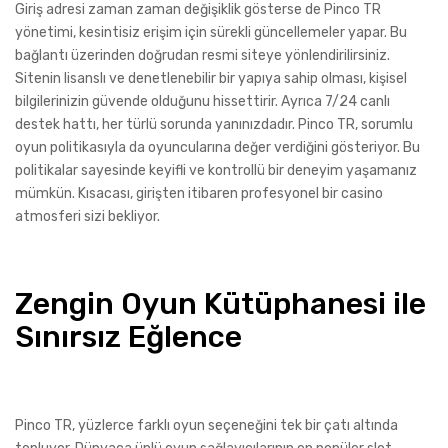
Giriş adresi zaman zaman değişiklik gösterse de Pinco TR
yönetimi, kesintisiz erişim için sürekli güncellemeler yapar. Bu
bağlantı üzerinden doğrudan resmi siteye yönlendirilirsiniz.
Sitenin lisanslı ve denetlenebilir bir yapıya sahip olması, kişisel
bilgilerinizin güvende olduğunu hissettirir. Ayrıca 7/24 canlı
destek hattı, her türlü sorunda yanınızdadır. Pinco TR, sorumlu
oyun politikasıyla da oyuncularına değer verdiğini gösteriyor. Bu
politikalar sayesinde keyifli ve kontrollü bir deneyim yaşamanız
mümkün. Kısacası, girişten itibaren profesyonel bir casino
atmosferi sizi bekliyor.
Zengin Oyun Kütüphanesi ile
Sınırsız Eğlence
Pinco TR, yüzlerce farklı oyun seçeneğini tek bir çatı altında