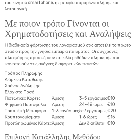
του κινητού smartphone, η εμπειρία παραμένει πλήρης και
λειτουργική.
Με ποιον τρόπο Γίνονται οι
Χρηματοδοτήσεις και Αναλήψεις
Η διαδικασία φόρτωσης του λογαριασμού σας αποτελεί το πρώτο
στάδιο προς την γνήσια εμπειρία παιξίματος. Οι σύγχρονες
πλατφόρμες προσφέρουν ποικιλία μεθόδων πληρωμής που
ικανοποιούν στις ανάγκες διαφορετικών παικτών.
Τρόπος Πληρωμής
Διάρκεια Κατάθεσης
Χρόνος Ανάληψης
Ελάχιστο Ποσό
Πιστωτικές Κάρτες
Άμεση
3-5 εργάσιμες
€10
Ψηφιακά Πορτοφόλια
Άμεση
24-48 ώρες
€10
Τραπεζική Μεταφορά
1-3 εργάσιμες
5-7 εργάσιμες
€20
Κρυπτονομίσματα
Άμεση
1-6 ώρες
€15
Προπληρωμένες Κάρτες
Άμεση
Δεν διατίθεται
€10
Επιλογή Κατάλληλης Μεθόδου