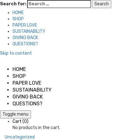
Search for:
HOME
SHOP
PAPER LOVE
SUSTAINABILITY
GIVING BACK
QUESTIONS?
Skip to content
HOME
SHOP
PAPER LOVE
SUSTAINABILITY
GIVING BACK
QUESTIONS?
Toggle menu
Cart
(0)
No products in the cart.
Uncategorized