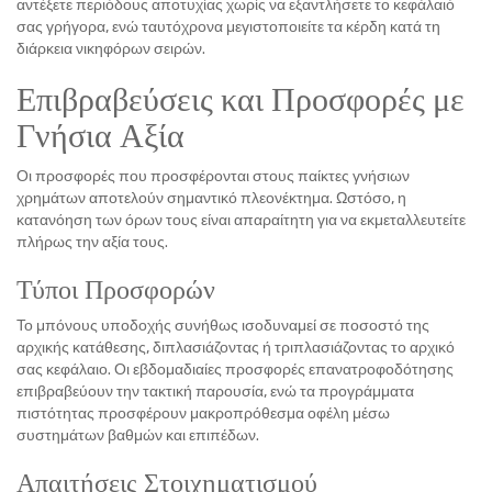
αντέξετε περιόδους αποτυχίας χωρίς να εξαντλήσετε το κεφάλαιό
σας γρήγορα, ενώ ταυτόχρονα μεγιστοποιείτε τα κέρδη κατά τη
διάρκεια νικηφόρων σειρών.
Επιβραβεύσεις και Προσφορές με
Γνήσια Αξία
Οι προσφορές που προσφέρονται στους παίκτες γνήσιων
χρημάτων αποτελούν σημαντικό πλεονέκτημα. Ωστόσο, η
κατανόηση των όρων τους είναι απαραίτητη για να εκμεταλλευτείτε
πλήρως την αξία τους.
Τύποι Προσφορών
Το μπόνους υποδοχής συνήθως ισοδυναμεί σε ποσοστό της
αρχικής κατάθεσης, διπλασιάζοντας ή τριπλασιάζοντας το αρχικό
σας κεφάλαιο. Οι εβδομαδιαίες προσφορές επανατροφοδότησης
επιβραβεύουν την τακτική παρουσία, ενώ τα προγράμματα
πιστότητας προσφέρουν μακροπρόθεσμα οφέλη μέσω
συστημάτων βαθμών και επιπέδων.
Απαιτήσεις Στοιχηματισμού