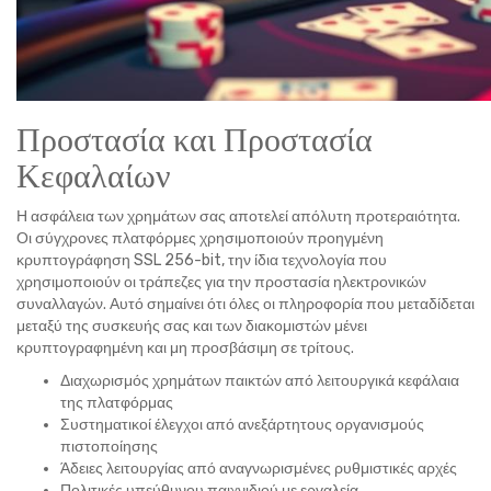
Προστασία και Προστασία
Κεφαλαίων
Η ασφάλεια των χρημάτων σας αποτελεί απόλυτη προτεραιότητα.
Οι σύγχρονες πλατφόρμες χρησιμοποιούν προηγμένη
κρυπτογράφηση SSL 256-bit, την ίδια τεχνολογία που
χρησιμοποιούν οι τράπεζες για την προστασία ηλεκτρονικών
συναλλαγών. Αυτό σημαίνει ότι όλες οι πληροφορία που μεταδίδεται
μεταξύ της συσκευής σας και των διακομιστών μένει
κρυπτογραφημένη και μη προσβάσιμη σε τρίτους.
Διαχωρισμός χρημάτων παικτών από λειτουργικά κεφάλαια
της πλατφόρμας
Συστηματικοί έλεγχοι από ανεξάρτητους οργανισμούς
πιστοποίησης
Άδειες λειτουργίας από αναγνωρισμένες ρυθμιστικές αρχές
Πολιτικές υπεύθυνου παιχνιδιού με εργαλεία