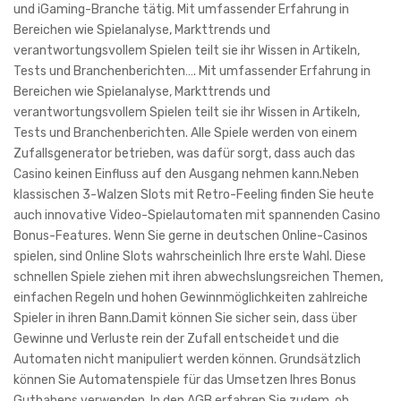
und iGaming-Branche tätig. Mit umfassender Erfahrung in
Bereichen wie Spielanalyse, Markttrends und
verantwortungsvollem Spielen teilt sie ihr Wissen in Artikeln,
Tests und Branchenberichten…. Mit umfassender Erfahrung in
Bereichen wie Spielanalyse, Markttrends und
verantwortungsvollem Spielen teilt sie ihr Wissen in Artikeln,
Tests und Branchenberichten. Alle Spiele werden von einem
Zufallsgenerator betrieben, was dafür sorgt, dass auch das
Casino keinen Einfluss auf den Ausgang nehmen kann.Neben
klassischen 3-Walzen Slots mit Retro-Feeling finden Sie heute
auch innovative Video-Spielautomaten mit spannenden Casino
Bonus-Features. Wenn Sie gerne in deutschen Online-Casinos
spielen, sind Online Slots wahrscheinlich Ihre erste Wahl. Diese
schnellen Spiele ziehen mit ihren abwechslungsreichen Themen,
einfachen Regeln und hohen Gewinnmöglichkeiten zahlreiche
Spieler in ihren Bann.Damit können Sie sicher sein, dass über
Gewinne und Verluste rein der Zufall entscheidet und die
Automaten nicht manipuliert werden können. Grundsätzlich
können Sie Automatenspiele für das Umsetzen Ihres Bonus
Guthabens verwenden. In den AGB erfahren Sie zudem, ob