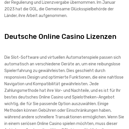
der Regulierung und Lizenzvergabe übernommen. Im Januar
2023 hat die GGL, die Gemeinsame Glücksspielbehörde der
Länder, ihre Arbeit aufgenommen.
Deutsche Online Casino Lizenzen
Die Slot-Software und virtuellen Automatenspiele passen sich
automatisch an verschiedene Geräte an, um eine reibungslose
Spielerfahrung zu gewährleisten. Dies geschieht durch
responsives Design und optimierte Funktionen, die eine nahtlose
Navigation und Kompatibilität gewährleisten. Jede
Zahlungsmethode hat ihre Vor- und Nachteile, und es ist für Ihr
bestes deutsches Online Casino und Spielotheken-Angebot
wichtig, die für Sie passende Option auszuwählen. Einige
Methoden können Gebühren oder Einschränkungen haben,
während andere schnellere Transaktionen ermöglichen. Wenn Sie
in einem seriösen Online Casino spielen möchten, muss dieser