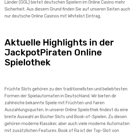
Länder (GGL) bietet deutschen Spielern im Online Casino mehr
Sicherheit. Aus diesem Grund finden Sie auf unseren Seiten auch
nur deutsche Online Casinos mit Whitelist Eintrag.
Aktuelle Highlights in der
JackpotPiraten Online
Spielothek
Früchte Slots gehören zu den traditionellsten und beliebtesten
Formen der Spielautomaten in Deutschland. Wir bieten dir
zahlreiche bekannte Spiele mit Früchten und fairen
Auszahlungsquoten. In unserer Online Spielothek findest du eine
breite Auswahl an Bücher Slots und Book-of-Spielen. Zu diesen
gehören moderne Klassiker, aber auch viele moderne Automaten
mit zusätzlichen Features. Book of Ra ist der Top-Slot von