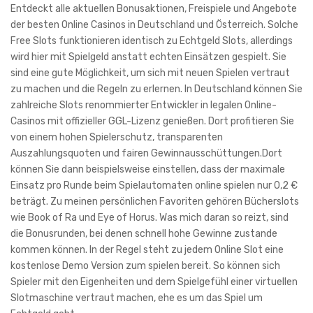
Entdeckt alle aktuellen Bonusaktionen, Freispiele und Angebote
der besten Online Casinos in Deutschland und Österreich. Solche
Free Slots funktionieren identisch zu Echtgeld Slots, allerdings
wird hier mit Spielgeld anstatt echten Einsätzen gespielt. Sie
sind eine gute Möglichkeit, um sich mit neuen Spielen vertraut
zu machen und die Regeln zu erlernen. In Deutschland können Sie
zahlreiche Slots renommierter Entwickler in legalen Online-
Casinos mit offizieller GGL-Lizenz genießen. Dort profitieren Sie
von einem hohen Spielerschutz, transparenten
Auszahlungsquoten und fairen Gewinnausschüttungen.Dort
können Sie dann beispielsweise einstellen, dass der maximale
Einsatz pro Runde beim Spielautomaten online spielen nur 0,2 €
beträgt. Zu meinen persönlichen Favoriten gehören Bücherslots
wie Book of Ra und Eye of Horus. Was mich daran so reizt, sind
die Bonusrunden, bei denen schnell hohe Gewinne zustande
kommen können. In der Regel steht zu jedem Online Slot eine
kostenlose Demo Version zum spielen bereit. So können sich
Spieler mit den Eigenheiten und dem Spielgefühl einer virtuellen
Slotmaschine vertraut machen, ehe es um das Spiel um