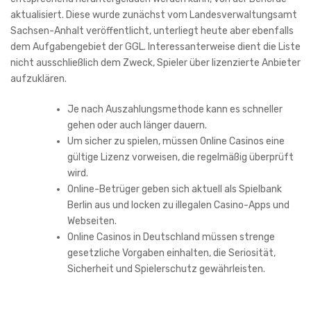
aktualisiert. Diese wurde zunächst vom Landesverwaltungsamt
Sachsen-Anhalt veröffentlicht, unterliegt heute aber ebenfalls
dem Aufgabengebiet der GGL. Interessanterweise dient die Liste
nicht ausschließlich dem Zweck, Spieler über lizenzierte Anbieter
aufzuklären.
Je nach Auszahlungsmethode kann es schneller
gehen oder auch länger dauern.
Um sicher zu spielen, müssen Online Casinos eine
gültige Lizenz vorweisen, die regelmäßig überprüft
wird.
Online-Betrüger geben sich aktuell als Spielbank
Berlin aus und locken zu illegalen Casino-Apps und
Webseiten.
Online Casinos in Deutschland müssen strenge
gesetzliche Vorgaben einhalten, die Seriosität,
Sicherheit und Spielerschutz gewährleisten.