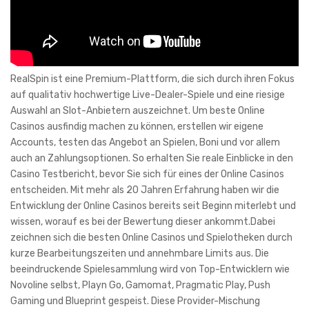
RealSpin ist eine Premium-Plattform, die sich durch ihren Fokus
auf qualitativ hochwertige Live-Dealer-Spiele und eine riesige
Auswahl an Slot-Anbietern auszeichnet. Um beste Online
Casinos ausfindig machen zu können, erstellen wir eigene
Accounts, testen das Angebot an Spielen, Boni und vor allem
auch an Zahlungsoptionen. So erhalten Sie reale Einblicke in den
Casino Testbericht, bevor Sie sich für eines der Online Casinos
entscheiden. Mit mehr als 20 Jahren Erfahrung haben wir die
Entwicklung der Online Casinos bereits seit Beginn miterlebt und
wissen, worauf es bei der Bewertung dieser ankommt.Dabei
zeichnen sich die besten Online Casinos und Spielotheken durch
kurze Bearbeitungszeiten und annehmbare Limits aus. Die
beeindruckende Spielesammlung wird von Top-Entwicklern wie
Novoline selbst, Playn Go, Gamomat, Pragmatic Play, Push
Gaming und Blueprint gespeist. Diese Provider-Mischung