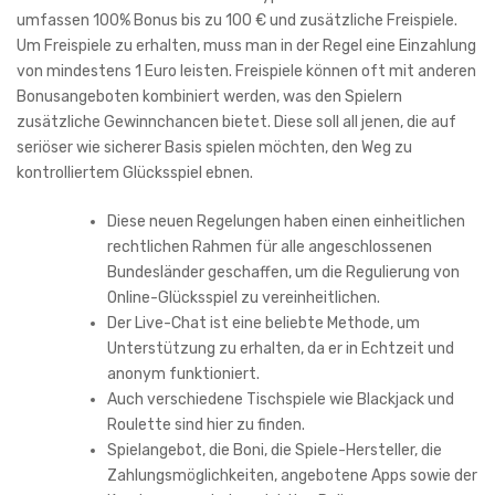
umfassen 100% Bonus bis zu 100 € und zusätzliche Freispiele.
Um Freispiele zu erhalten, muss man in der Regel eine Einzahlung
von mindestens 1 Euro leisten. Freispiele können oft mit anderen
Bonusangeboten kombiniert werden, was den Spielern
zusätzliche Gewinnchancen bietet. Diese soll all jenen, die auf
seriöser wie sicherer Basis spielen möchten, den Weg zu
kontrolliertem Glücksspiel ebnen.
Diese neuen Regelungen haben einen einheitlichen
rechtlichen Rahmen für alle angeschlossenen
Bundesländer geschaffen, um die Regulierung von
Online-Glücksspiel zu vereinheitlichen.
Der Live-Chat ist eine beliebte Methode, um
Unterstützung zu erhalten, da er in Echtzeit und
anonym funktioniert.
Auch verschiedene Tischspiele wie Blackjack und
Roulette sind hier zu finden.
Spielangebot, die Boni, die Spiele-Hersteller, die
Zahlungsmöglichkeiten, angebotene Apps sowie der