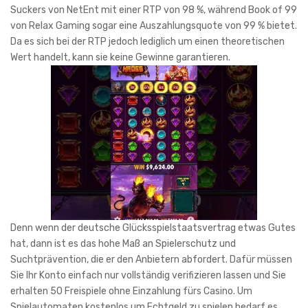
Suckers von NetEnt mit einer RTP von 98 %, während Book of 99
von Relax Gaming sogar eine Auszahlungsquote von 99 % bietet.
Da es sich bei der RTP jedoch lediglich um einen theoretischen
Wert handelt, kann sie keine Gewinne garantieren.
Denn wenn der deutsche Glücksspielstaatsvertrag etwas Gutes
hat, dann ist es das hohe Maß an Spielerschutz und
Suchtprävention, die er den Anbietern abfordert. Dafür müssen
Sie Ihr Konto einfach nur vollständig verifizieren lassen und Sie
erhalten 50 Freispiele ohne Einzahlung fürs Casino. Um
Spielautomaten kostenlos um Echtgeld zu spielen bedarf es