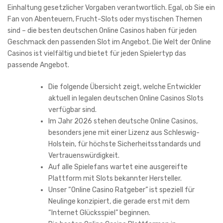
Einhaltung gesetzlicher Vorgaben verantwortlich. Egal, ob Sie ein
Fan von Abenteuern, Frucht-Slots oder mystischen Themen
sind – die besten deutschen Online Casinos haben für jeden
Geschmack den passenden Slot im Angebot. Die Welt der Online
Casinos ist vielfältig und bietet für jeden Spielertyp das
passende Angebot.
Die folgende Übersicht zeigt, welche Entwickler
aktuell in legalen deutschen Online Casinos Slots
verfügbar sind.
Im Jahr 2026 stehen deutsche Online Casinos,
besonders jene mit einer Lizenz aus Schleswig-
Holstein, für höchste Sicherheitsstandards und
Vertrauenswürdigkeit.
Auf alle Spielefans wartet eine ausgereifte
Plattform mit Slots bekannter Hersteller.
Unser “Online Casino Ratgeber” ist speziell für
Neulinge konzipiert, die gerade erst mit dem
“Internet Glücksspiel” beginnen.