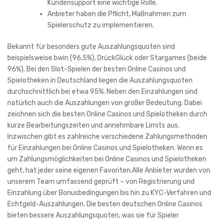
Kundensupport eine wichtige Rolle.
Anbieter haben die Pflicht, Maßnahmen zum
Spielerschutz zu implementieren.
Bekannt für besonders gute Auszahlungsquoten sind
beispielsweise bwin (96,5%), DrückGlück oder Stargames (beide
96%). Bei den Slot-Spielen der besten Online Casinos und
Spielotheken in Deutschland liegen die Auszahlungsquoten
durchschnittlich bei etwa 95%. Neben den Einzahlungen sind
natürlich auch die Auszahlungen von großer Bedeutung. Dabei
zeichnen sich die besten Online Casinos und Spielotheken durch
kurze Bearbeitungszeiten und annehmbare Limits aus.
Inzwischen gibt es zahlreiche verschiedene Zahlungsmethoden
für Einzahlungen bei Online Casinos und Spielotheken. Wenn es
um Zahlungsmöglichkeiten bei Online Casinos und Spielotheken
geht, hat jeder seine eigenen Favoriten.Alle Anbieter wurden von
unserem Team umfassend geprüft – von Registrierung und
Einzahlung über Bonusbedingungen bis hin zu KYC-Verfahren und
Echtgeld-Auszahlungen. Die besten deutschen Online Casinos
bieten bessere Auszahlungsquoten, was sie für Spieler