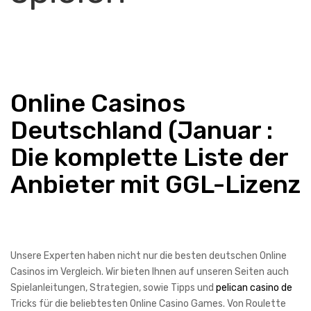
Online Casinos
Deutschland (Januar :
Die komplette Liste der
Anbieter mit GGL-Lizenz
Unsere Experten haben nicht nur die besten deutschen Online
Casinos im Vergleich. Wir bieten Ihnen auf unseren Seiten auch
Spielanleitungen, Strategien, sowie Tipps und
pelican casino de
Tricks für die beliebtesten Online Casino Games. Von Roulette