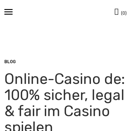
Skip
Ca
to
(0)
content
BLOG
Online-Casino de:
100% sicher, legal
& fair im Casino
spielen