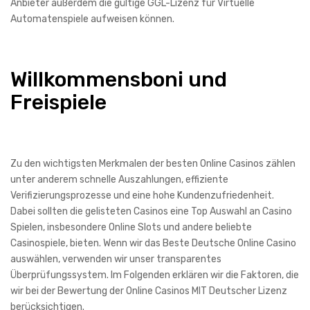
Anbieter außerdem die gültige GGL-Lizenz für Virtuelle
Automatenspiele aufweisen können.
Willkommensboni und
Freispiele
Zu den wichtigsten Merkmalen der besten Online Casinos zählen
unter anderem schnelle Auszahlungen, effiziente
Verifizierungsprozesse und eine hohe Kundenzufriedenheit.
Dabei sollten die gelisteten Casinos eine Top Auswahl an Casino
Spielen, insbesondere Online Slots und andere beliebte
Casinospiele, bieten. Wenn wir das Beste Deutsche Online Casino
auswählen, verwenden wir unser transparentes
Überprüfungssystem. Im Folgenden erklären wir die Faktoren, die
wir bei der Bewertung der Online Casinos MIT Deutscher Lizenz
berücksichtigen.