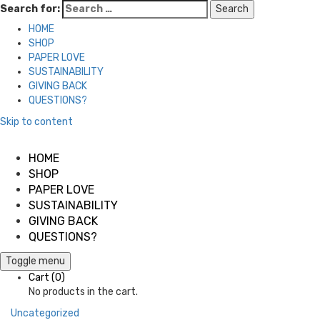
Search for:
HOME
SHOP
PAPER LOVE
SUSTAINABILITY
GIVING BACK
QUESTIONS?
Skip to content
HOME
SHOP
PAPER LOVE
SUSTAINABILITY
GIVING BACK
QUESTIONS?
Toggle menu
Cart
(0)
No products in the cart.
Uncategorized