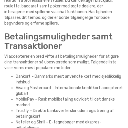
realtid fra professionelle studier. Du kan deltage i blackjack,
roulette, baccarat samt poker med ægte dealere, der
interagerer med spillerne via chatfunktionen. Hastigheden
tilpasses dit tempo, og der er borde tilgængelige for både
begyndere og erfarne spillere.
Betalingsmuligheder samt
Transaktioner
Vi accepterer en bred vifte af betalingsmuligheder for at gøre
dine transaktioner så ubesværede som muligt. Følgende liste
viser vores mest populære metoder:
Dankort – Danmarks mest anvendte kort med øjeblikkelig
indskud
Visa og Mastercard – Internationale kreditkort accepteret
globalt
MobilePay – Rask mobilbetaling udviklet til det danske
marked
Trustly – Direkte bankoverførsler uden registrering af
betalingskort
Neteller og Skrill – E-tegnebøger med ekspres-
udbetalinger