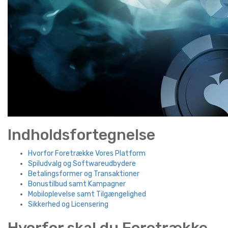
Indholdsfortegnelse
Hvorfor Foretrække Vores Platform
Spiludvalg og Softwareudbydere
Betalingsformer og Transaktioner
Bonustilbud samt Kampagner
Mobiloplevelse samt Tilgængelighed
Sikkerhed og Licensering