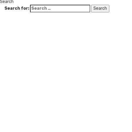
Search
Search for: