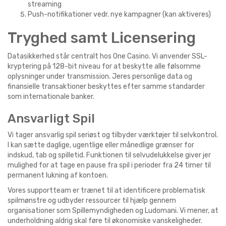
streaming
Push-notifikationer vedr. nye kampagner (kan aktiveres)
Tryghed samt Licensering
Datasikkerhed står centralt hos One Casino. Vi anvender SSL-
kryptering på 128-bit niveau for at beskytte alle følsomme
oplysninger under transmission. Jeres personlige data og
finansielle transaktioner beskyttes efter samme standarder
som internationale banker.
Ansvarligt Spil
Vi tager ansvarlig spil seriøst og tilbyder værktøjer til selvkontrol.
I kan sætte daglige, ugentlige eller månedlige grænser for
indskud, tab og spilletid. Funktionen til selvudelukkelse giver jer
mulighed for at tage en pause fra spil i perioder fra 24 timer til
permanent lukning af kontoen.
Vores supportteam er trænet til at identificere problematisk
spilmønstre og udbyder ressourcer til hjælp gennem
organisationer som Spillemyndigheden og Ludomani. Vi mener, at
underholdning aldrig skal føre til økonomiske vanskeligheder.