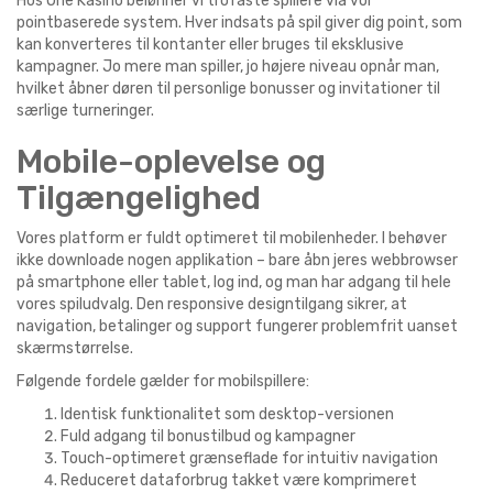
Hos One Kasino belønner vi trofaste spillere via vor
pointbaserede system. Hver indsats på spil giver dig point, som
kan konverteres til kontanter eller bruges til eksklusive
kampagner. Jo mere man spiller, jo højere niveau opnår man,
hvilket åbner døren til personlige bonusser og invitationer til
særlige turneringer.
Mobile-oplevelse og
Tilgængelighed
Vores platform er fuldt optimeret til mobilenheder. I behøver
ikke downloade nogen applikation – bare åbn jeres webbrowser
på smartphone eller tablet, log ind, og man har adgang til hele
vores spiludvalg. Den responsive designtilgang sikrer, at
navigation, betalinger og support fungerer problemfrit uanset
skærmstørrelse.
Følgende fordele gælder for mobilspillere:
Identisk funktionalitet som desktop-versionen
Fuld adgang til bonustilbud og kampagner
Touch-optimeret grænseflade for intuitiv navigation
Reduceret dataforbrug takket være komprimeret