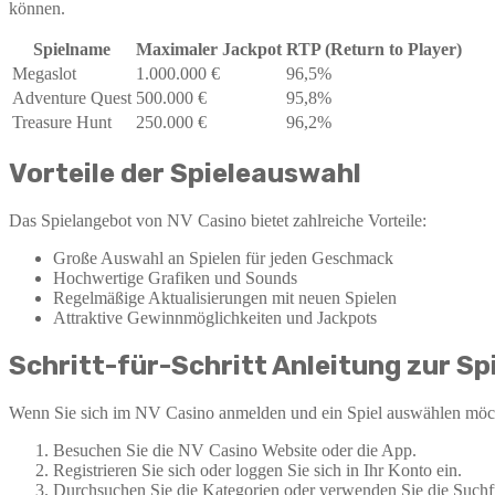
können.
Spielname
Maximaler Jackpot
RTP (Return to Player)
Megaslot
1.000.000 €
96,5%
Adventure Quest
500.000 €
95,8%
Treasure Hunt
250.000 €
96,2%
Vorteile der Spieleauswahl
Das Spielangebot von NV Casino bietet zahlreiche Vorteile:
Große Auswahl an Spielen für jeden Geschmack
Hochwertige Grafiken und Sounds
Regelmäßige Aktualisierungen mit neuen Spielen
Attraktive Gewinnmöglichkeiten und Jackpots
Schritt-für-Schritt Anleitung zur S
Wenn Sie sich im NV Casino anmelden und ein Spiel auswählen möchte
Besuchen Sie die NV Casino Website oder die App.
Registrieren Sie sich oder loggen Sie sich in Ihr Konto ein.
Durchsuchen Sie die Kategorien oder verwenden Sie die Suchf