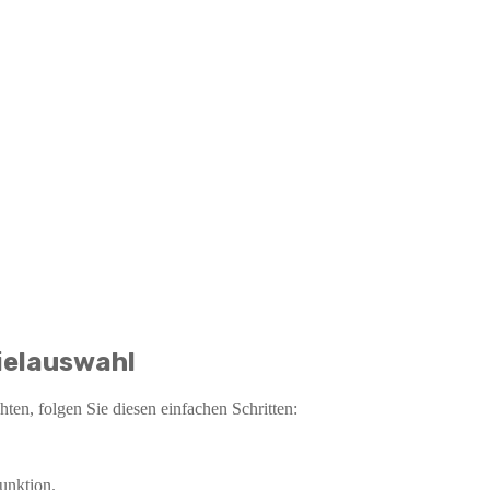
pielauswahl
n, folgen Sie diesen einfachen Schritten:
unktion.