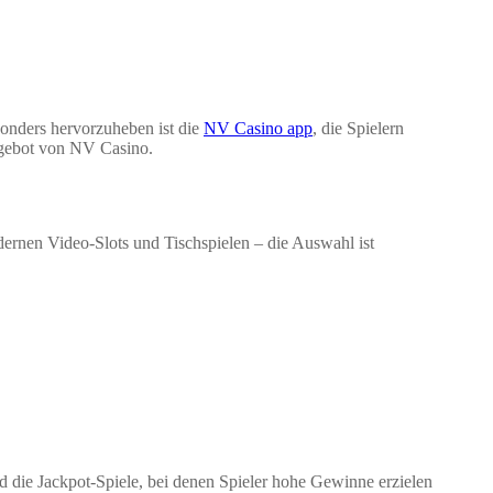
onders hervorzuheben ist die
NV Casino app
, die Spielern
angebot von NV Casino.
dernen Video-Slots und Tischspielen – die Auswahl ist
 die Jackpot-Spiele, bei denen Spieler hohe Gewinne erzielen