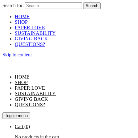
Search for:
HOME
SHOP
PAPER LOVE
SUSTAINABILITY
GIVING BACK
QUESTIONS?
Skip to content
HOME
SHOP
PAPER LOVE
SUSTAINABILITY
GIVING BACK
QUESTIONS?
Toggle menu
Cart
(0)
No products in the cart.