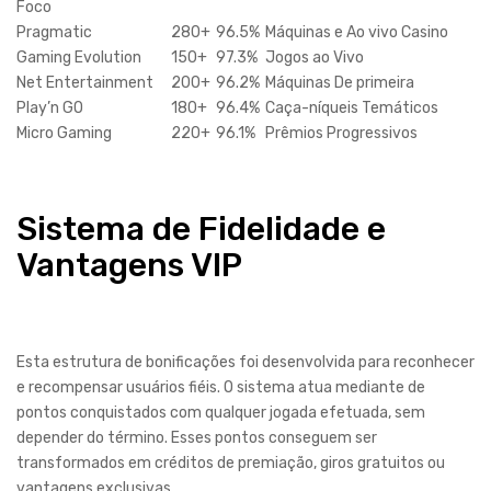
Foco
Pragmatic
280+
96.5%
Máquinas e Ao vivo Casino
Gaming Evolution
150+
97.3%
Jogos ao Vivo
Net Entertainment
200+
96.2%
Máquinas De primeira
Play’n GO
180+
96.4%
Caça-níqueis Temáticos
Micro Gaming
220+
96.1%
Prêmios Progressivos
Sistema de Fidelidade e
Vantagens VIP
Esta estrutura de bonificações foi desenvolvida para reconhecer
e recompensar usuários fiéis. O sistema atua mediante de
pontos conquistados com qualquer jogada efetuada, sem
depender do término. Esses pontos conseguem ser
transformados em créditos de premiação, giros gratuitos ou
vantagens exclusivas.