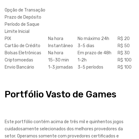
Opção de Transação
Prazo de Depósito
Período de Saque
Limite Inicial
PIX
Na hora
No máximo 24h
R$ 20
Cartão de Crédito
Instantâneo
3-5 dias
R$ 50
Bolsas Eletrônicas
Na hora
Em prazo de 48h
R$ 30
Criptomoedas
15-30 min
1-2h
R$ 100
Envio Bancário
1-3 jornadas
3-5 períodos
R$ 100
Portfólio Vasto de Games
Este portfólio contém acima de três mil e quinhentos jogos
cuidadosamente selecionados dos melhores provedores da
setor. Operamos somente com provedores certificados e