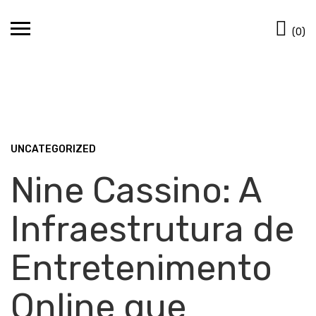
Skip
Ca
to
(0)
content
UNCATEGORIZED
Nine Cassino: A
Infraestrutura de
Entretenimento
Online que