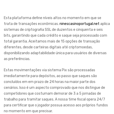
Esta plataforma define níveis altos no momento em que se
trata de transações econômicas.
ninescasinoportugal.net
aplica
sistemas de criptografia SSL de duzentos e cinquenta e seis
bits, garantindo que cada crédito e saque seja processado com
total garantia. Aceitamos mais de 15 opções de transação
diferentes, desde carteiras digitais até criptomoedas,
disponibilizando adaptabilidade única para usuários de diversas
as preferências.
Estas movimentações via sistema Pix são processadas
imediatamente para depósitos, ao passo que saques são
concluídos em em prazo de 24 horas na maior parte dos
cenários. Isso é um aspecto comprovado que nos distingue de
competidores que costumam demorar de 3 a 5 jornadas de
trabalho para tramitar saques. A nossa time fiscal opera 24/7
para certificar que o jogador possua acesso aos próprios fundos
no momento em que precisar.