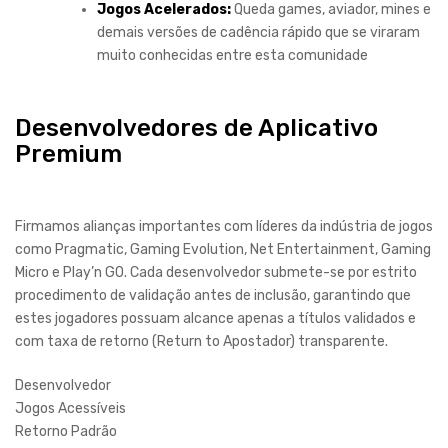
Jogos Acelerados:
Queda games, aviador, mines e
demais versões de cadência rápido que se viraram
muito conhecidas entre esta comunidade
Desenvolvedores de Aplicativo
Premium
Firmamos alianças importantes com líderes da indústria de jogos
como Pragmatic, Gaming Evolution, Net Entertainment, Gaming
Micro e Play’n GO. Cada desenvolvedor submete-se por estrito
procedimento de validação antes de inclusão, garantindo que
estes jogadores possuam alcance apenas a títulos validados e
com taxa de retorno (Return to Apostador) transparente.
Desenvolvedor
Jogos Acessíveis
Retorno Padrão