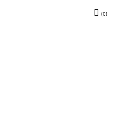
Cart
(0)