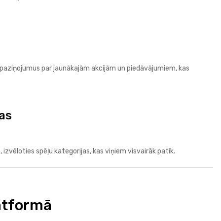
m paziņojumus par jaunākajām akcijām un piedāvājumiem, kas
jas
izvēloties spēļu kategorijas, kas viņiem visvairāk patīk.
latformā