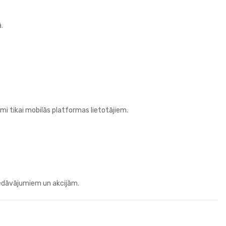
.
mi tikai mobilās platformas lietotājiem.
piedāvājumiem un akcijām.