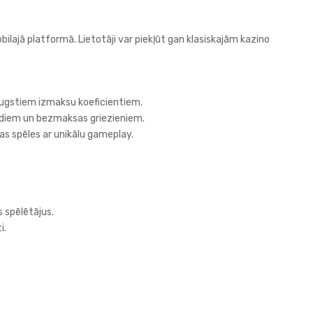
bilajā platformā. Lietotāji var piekļūt gan klasiskajām kazino
augstiem izmaksu koeficientiem.
ndiem un bezmaksas griezieniem.
as spēles ar unikālu gameplay.
s spēlētājus.
i.