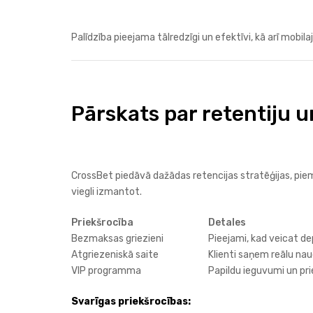
Palīdzība pieejama tālredzīgi un efektīvi, kā arī mobilaj
Pārskats par retentiju 
CrossBet piedāvā dažādas retencijas stratēģijas, piem
viegli izmantot.
Priekšrocība
Detales
Bezmaksas griezieni
Pieejami, kad veicat dep
Atgriezeniskā saite
Klienti saņem reālu na
VIP programma
Papildu ieguvumi un pr
Svarīgas priekšrocības: