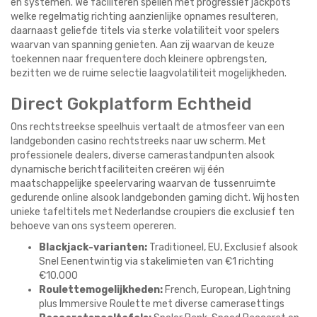
en systemen. We faciliteren spellen met progressief jackpots
welke regelmatig richting aanzienlijke opnames resulteren,
daarnaast geliefde titels via sterke volatiliteit voor spelers
waarvan van spanning genieten. Aan zij waarvan de keuze
toekennen naar frequentere doch kleinere opbrengsten,
bezitten we de ruime selectie laagvolatiliteit mogelijkheden.
Direct Gokplatform Echtheid
Ons rechtstreekse speelhuis vertaalt de atmosfeer van een
landgebonden casino rechtstreeks naar uw scherm. Met
professionele dealers, diverse camerastandpunten alsook
dynamische berichtfaciliteiten creëren wij één
maatschappelijke speelervaring waarvan de tussenruimte
gedurende online alsook landgebonden gaming dicht. Wij hosten
unieke tafeltitels met Nederlandse croupiers die exclusief ten
behoeve van ons systeem opereren.
Blackjack-varianten:
Traditioneel, EU, Exclusief alsook
Snel Eenentwintig via stakelimieten van €1 richting
€10.000
Roulettemogelijkheden:
French, European, Lightning
plus Immersive Roulette met diverse camerasettings