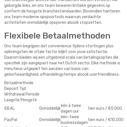
geborgde links, en ons team bewaren kritieke gegevens op
conform de hoogste branchestandaarden. Bovendien hanteren
ons team moderne opspoortools waarvan verdachte
activiteiten onmiddellijk opsporen alsook stopzetten.
Flexibele Betaalmethoden
Ons team begrijpen dat convenience tijdens stortingen plus
opbrengsten de vitale factor blijkt voor jouw satisfactie.
Daarom bieden wij een uitgebreid scala van betalingsopties die
specifiek zijn aangepast naar het Dutch sector. Elke methode is
minutieus uitgepikt ten aanzien van basis van
geloofwaardigheid, afhandelingstempo alsook userfriendliness.
Betaalmethode
Deposit Tijd
Withdrawal Periode
Laagste/Hoogste
één à twee
iDEAL
Onmiddellijk
tien euro / €5.000
dagen uur
één-twee
PayPal
Onmiddellijk
tien euro / €10.000
businessdagen