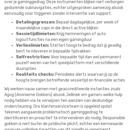
over je gaminggedrag. Deze instrumenten blijken niet verborgen
gedurende subnavigaties, echter uitgesproken aanwezig alsook
eenvoudig voor triggeren zonder interventie van support.
Betalingsgrenzen:
Bepaal dagdagelijkse, per week of
maandelijkse caps in die direct active blijken
Sessietijdlimieten:
Krijg herinneringen of auto
logoutfuncties na een eigen gamingduur
Verlieslimieten:
Stel het hoogste bedrag dat jij gewillig
bent te inleveren in bepaalde tijdvakken
Selfrestriction:
Voor bepaalde tijd dan wel permanent
jouzelf weren van het speelplatform met verschillende
duuropties
Realiteits checks:
Periodieke alerts waarvan jij op de
hoogte brengen betreffende sessietijd en financiële acties
Wij werken nauw samen met geaccrediteerde instanties zoals
Agog (Anonieme Gokkers) alsook Jellinek om gamers welke hulp
nodig hebben via te verwijzen ten aanzien van deskundige
ondersteuning. Ons klantenserviceteam is opgeleid opdat
tekenen aangaande problematisch gaminggedrag te
identificeren en proactief te interveniëren als nodig. Responsible
gokken is niet louter de juridische plicht, echter een kernwaarde
waarvan volledige facetten van dit speelhuis penetreert.