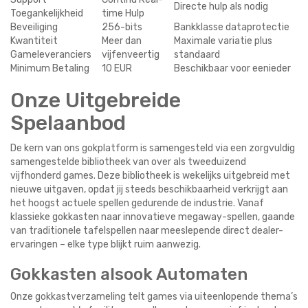
Directe hulp als nodig
Toegankelijkheid
time Hulp
Beveiliging
256-bits
Bankklasse dataprotectie
Kwantiteit
Meer dan
Maximale variatie plus
Gameleveranciers
vijfenveertig
standaard
Minimum Betaling
10 EUR
Beschikbaar voor eenieder
Onze Uitgebreide
Spelaanbod
De kern van ons gokplatform is samengesteld via een zorgvuldig
samengestelde bibliotheek van over als tweeduizend
vijfhonderd games. Deze bibliotheek is wekelijks uitgebreid met
nieuwe uitgaven, opdat jij steeds beschikbaarheid verkrijgt aan
het hoogst actuele spellen gedurende de industrie. Vanaf
klassieke gokkasten naar innovatieve megaway-spellen, gaande
van traditionele tafelspellen naar meeslepende direct dealer-
ervaringen – elke type blijkt ruim aanwezig.
Gokkasten alsook Automaten
Onze gokkastverzameling telt games via uiteenlopende thema’s