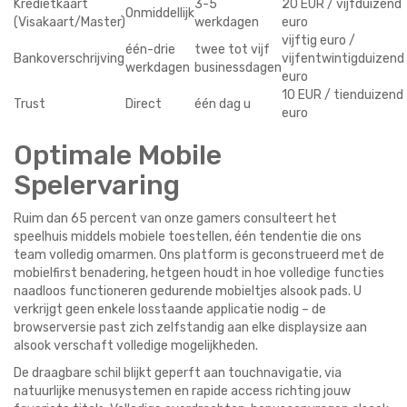
Kredietkaart
3-5
20 EUR / vijfduizend
Onmiddellijk
(Visakaart/Master)
werkdagen
euro
vijftig euro /
één-drie
twee tot vijf
Bankoverschrijving
vijfentwintigduizend
werkdagen
businessdagen
euro
10 EUR / tienduizend
Trust
Direct
één dag u
euro
Optimale Mobile
Spelervaring
Ruim dan 65 percent van onze gamers consulteert het
speelhuis middels mobiele toestellen, één tendentie die ons
team volledig omarmen. Ons platform is geconstrueerd met de
mobielfirst benadering, hetgeen houdt in hoe volledige functies
naadloos functioneren gedurende mobieltjes alsook pads. U
verkrijgt geen enkele losstaande applicatie nodig – de
browserversie past zich zelfstandig aan elke displaysize aan
alsook verschaft volledige mogelijkheden.
De draagbare schil blijkt geperft aan touchnavigatie, via
natuurlijke menusystemen en rapide access richting jouw