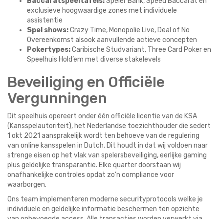
Baccaratspeeltafels:
Speler Bank, Speed Baccarat en
exclusieve hoogwaardige zones met individuele
assistentie
Spel shows:
Crazy Time, Monopolie Live, Deal of No
Overeenkomst alsook aanvullende actieve concepten
Pokertypes:
Caribische Studvariant, Three Card Poker en
Speelhuis Hold’em met diverse stakelevels
Beveiliging en Officiële
Vergunningen
Dit speelhuis opereert onder één officiële licentie van de KSA
(Kansspelautoriteit), het Nederlandse toezichthouder die sedert
1 okt 2021 aansprakelijk wordt ten behoeve van de regulering
van online kansspelen in Dutch. Dit houdt in dat wij voldoen naar
strenge eisen op het vlak van spelersbeveiliging, eerlijke gaming
plus geldelijke transparantie. Elke quarter doorstaan wij
onafhankelijke controles opdat zo’n compliance voor
waarborgen.
Ons team implementeren moderne securityprotocols welke je
individuele en geldelijke informatie beschermen ten opzichte
van onbevoegde access. Alle transacties worden verwerkt via