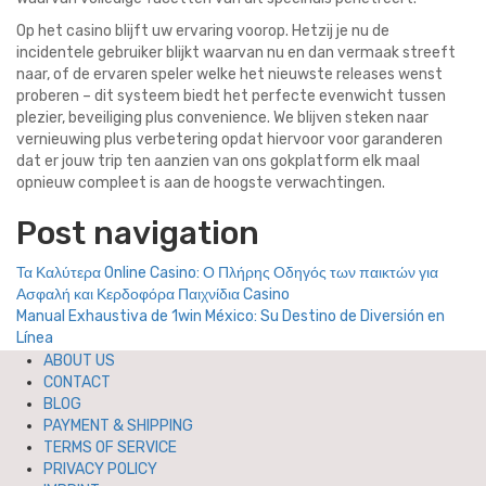
Op het casino blijft uw ervaring voorop. Hetzij je nu de
incidentele gebruiker blijkt waarvan nu en dan vermaak streeft
naar, of de ervaren speler welke het nieuwste releases wenst
proberen – dit systeem biedt het perfecte evenwicht tussen
plezier, beveiliging plus convenience. We blijven steken naar
vernieuwing plus verbetering opdat hiervoor voor garanderen
dat er jouw trip ten aanzien van ons gokplatform elk maal
opnieuw compleet is aan de hoogste verwachtingen.
Post navigation
Τα Καλύτερα Online Casino: Ο Πλήρης Οδηγός των παικτών για
Ασφαλή και Κερδοφόρα Παιχνίδια Casino
Manual Exhaustiva de 1win México: Su Destino de Diversión en
Línea
ABOUT US
CONTACT
BLOG
PAYMENT & SHIPPING
TERMS OF SERVICE
PRIVACY POLICY