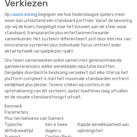
Verkiezen
Op
casino koning
begrijpen we hoe hedendaagse spelers meer
eisen dan uitsluitend een standaard portfolio. Vanaf de lancering
zijn wij de koers toegelegd naar het bouwen aan de sfeer waar
standaard, transparantie plus entertainmentwaarde
samenkomen. Het systeem differentieert zich door één mix van
innovatieve systemen plus individuele focus omtrent ieder
detail hetwelk uw spelplezier raakt.
Ons team samenwerken enkel samen met gerenommeerde
gameleveranciers welke wereldwijde reputatie bezitten.
Dergelijke doordachte beslissing verzekert dat elke titel op het
platform compleet is met het maximale standaarden omtrent
eerlijkheid plus plezier. Tevens steken wij continu in de
optimalisering van dit systeem, opdat loadtimes laag uitvallen
en de visuele standaard hoogst uitvalt.
Kenmerk
Parameters
Plus ten behoeve van Gamers
Typische
één à twee
Rapide bereikbaarheid aan
Withdrawaltijd
dagen u
opbrengsten
Support
Continu Real-