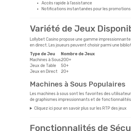
Accès rapide à l’assistance
Notifications instantanées pour les promotions
Variété de Jeux Disponi
Lollybet Casino propose une gamme impressionnante de
en direct. Les joueurs peuvent choisir parmi une bibli
Type de Jeu
Nombre de Jeux
Machines à Sous
200+
Jeux de Table
50+
Jeux en Direct
20+
Machines à Sous Populaires
Les machines à sous sont les favorites des utilisateu
de graphismes impressionnants et de fonctionnalités
Cliquez ici pour en savoir plus sur les RTP des jeux
Fonctionnalités de Sécu