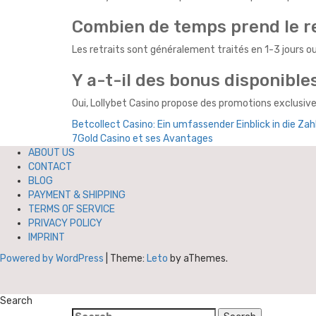
Combien de temps prend le re
Les retraits sont généralement traités en 1-3 jours o
Y a-t-il des bonus disponible
Oui, Lollybet Casino propose des promotions exclusives
Post
Betcollect Casino: Ein umfassender Einblick in die 
7Gold Casino et ses Avantages
navigation
ABOUT US
CONTACT
BLOG
PAYMENT & SHIPPING
TERMS OF SERVICE
PRIVACY POLICY
IMPRINT
Powered by WordPress
|
Theme:
Leto
by aThemes.
Search
Search