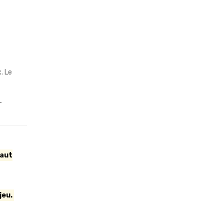
. Le
r
haut
jeu.