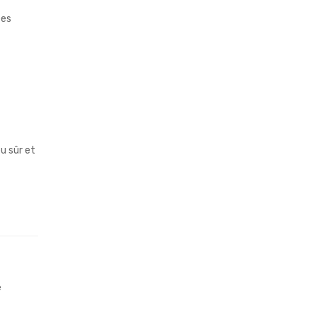
ées
u sûr et
e