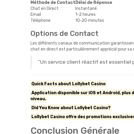
Méthode de Contact
Délai de Réponse
Chat en Direct
Instantané
Email
1-2 heures
Téléphone
10-20 minutes
Options de Contact
Les différents canaux de communication garantissent 
chat en direct est particulièrement apprécié pour sa r
“Un service client réactif est essentiel
Quick Facts about Lollybet Casino
Application disponible sur iOS et Android, plus
niveau.
Did You Know about Lollybet Casino?
Lollybet Casino offre des promotions exclusives 
Conclusion Générale