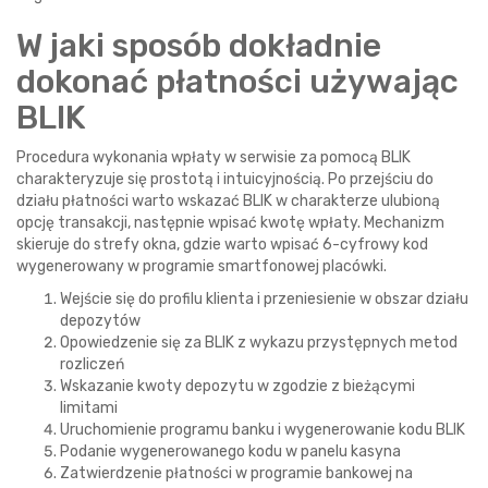
W jaki sposób dokładnie
dokonać płatności używając
BLIK
Procedura wykonania wpłaty w serwisie za pomocą BLIK
charakteryzuje się prostotą i intuicyjnością. Po przejściu do
działu płatności warto wskazać BLIK w charakterze ulubioną
opcję transakcji, następnie wpisać kwotę wpłaty. Mechanizm
skieruje do strefy okna, gdzie warto wpisać 6-cyfrowy kod
wygenerowany w programie smartfonowej placówki.
Wejście się do profilu klienta i przeniesienie w obszar działu
depozytów
Opowiedzenie się za BLIK z wykazu przystępnych metod
rozliczeń
Wskazanie kwoty depozytu w zgodzie z bieżącymi
limitami
Uruchomienie programu banku i wygenerowanie kodu BLIK
Podanie wygenerowanego kodu w panelu kasyna
Zatwierdzenie płatności w programie bankowej na