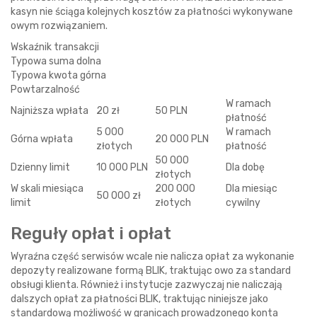
kasyn nie ściąga kolejnych kosztów za płatności wykonywane
owym rozwiązaniem.
Wskaźnik transakcji
Typowa suma dolna
Typowa kwota górna
Powtarzalność
W ramach
Najniższa wpłata
20 zł
50 PLN
płatność
5 000
W ramach
Górna wpłata
20 000 PLN
złotych
płatność
50 000
Dzienny limit
10 000 PLN
Dla dobę
złotych
W skali miesiąca
200 000
Dla miesiąc
50 000 zł
limit
złotych
cywilny
Reguły opłat i opłat
Wyraźna część serwisów wcale nie nalicza opłat za wykonanie
depozyty realizowane formą BLIK, traktując owo za standard
obsługi klienta. Również i instytucje zazwyczaj nie naliczają
dalszych opłat za płatności BLIK, traktując niniejsze jako
standardową możliwość w granicach prowadzonego konta