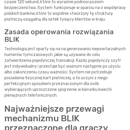
czasie 120 sekund, które to wyraźnie podnosi poziom
bezpieczeństwa. System funkcjonuje w oparciu na o współpracę
polskich banków, które to wspólnie stworzyły tę strukturę
płatniczą osiągalną dla setek tysięcy klientów w kraju.
Zasada operowania rozwiązania
BLIK
Technologia jest oparty się na na generowaniu niepowtarzalnych
numerów tymczasowych, jakie są używane do celu
zatwierdzenia pojedynczej transakcji. Każdy pojedynczy szyfr
jest indywidualny i przestaje być ważnym następnie po użyciu
albo zakończeniu czasu ważności. System nie potrzebuje
posiadania fizycznej kart płatniczej, a to uczyni z niego
perfekcyjnym sposobem przeznaczonym dla osób
wybierających uproszczone spojrzenie w kierunku kwestii
pieniężnych telefonicznych.
Najważniejsze przewagi
mechanizmu BLIK
przeznaczone dla graczy