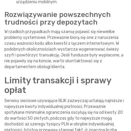
urządzeniu mobilnym
Rozwiązywanie powszechnych
trudności przy depozytach
W rzadkich przypadkach mają szansę pojawić się niewielkie
problemy systemowe. Przeważnie biorą się one z naruszenia
czasu ważności kodu albo kwestii z łączem internetowym. W
podobnych okolicznościach wystarcza wygenerować świeży
szyfr i powtórzyć transakcję. Jeśli fundusze były wypłacone, a
nie pojawiły się na koncie, warto skontaktować się z
departamentem obsługi klienta.
Limity transakcji i sprawy
opłat
Serwisy sieciowe używające BLIK zazwyczaj ustalają najniższe i
najwyższe kwoty indywidualnej płatności. Przeważnie
spotykane minimalne ograniczenia oscylują się na od kwoty 20
do wartości 50 złotych, podczas gdy to najwyższe mogą
dochodzić aż szeregu tysięcy PLN w obrębie indywidualnej
płatności. Istotną przewagą stanowi fakt, iż znaczna liczba