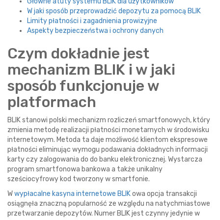
Główne atuty systemu BLIK dla użytkowników
W jaki sposób przeprowadzić depozytu za pomocą BLIK
Limity płatności i zagadnienia prowizyjne
Aspekty bezpieczeństwa i ochrony danych
Czym dokładnie jest
mechanizm BLIK i w jaki
sposób funkcjonuje w
platformach
BLIK stanowi polski mechanizm rozliczeń smartfonowych, który
zmienia metodę realizacji płatności monetarnych w środowisku
internetowym. Metoda ta daje możliwość klientom ekspresowe
płatności eliminując wymogu podawania dokładnych informacji
karty czy zalogowania do do banku elektronicznej. Wystarcza
program smartfonowa bankowa a także unikalny
sześciocyfrowy kod tworzony w smartfonie.
W
wypłacalne kasyna internetowe BLIK
owa opcja transakcji
osiągnęła znaczną popularność ze względu na natychmiastowe
przetwarzanie depozytów. Numer BLIK jest czynny jedynie w