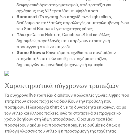
διαφορετικά όρια στοιχηματισμού, από τραπέζια για
αρχάριους έως VIP τραπέζια με υψηλά ποσά
Baccarat:
Το αγαπημένο παιχνίδι των high rollers,
διαθέσιμο σε πολλαπλές παραλλαγές συμπεριλαμβανομένου
του Speed Baccarat για ταχύτερες γύρες
Πόκερ:
Casino Hold’em, Caribbean Stud και άλλες
δημοφιλείς παραλλαγές που παρέχουν στρατηγική
προσέγγιση στο live παιχνίδι
Game Shows:
Καινοτόμα παιχνίδια που συνδυάζουν
στοιχεία τηλεοπτικών κουίζ με στοιχήματα καζίνο,
δημιουργώντας μοναδική ψυχαγωγική εμπειρία
Χαρακτηριστικά σύγχρονων τραπεζιών
Τα σύγχρονα live τραπέζια διαθέτουν πολλαπλές γωνίες λήψης που
επιτρέπουν στους παίχτες να διαλέξουν την προβολή που
προτιμούν. Η λειτουργία chat δίνει τη δυνατότητα επικοινωνίας με
τον ντίλερ και άλλους παίκτες, ενώ τα στατιστικά σε πραγματικό
χρόνο βοηθούν στη λήψη αποφάσεων. Ορισμένα τραπέζια
προσφέρουν ακόμα και προσωποποιημένες ρυθμίσεις όπως η
επιλογή γλώσσας του ντίλερ ή η προσαρμογή της ταχύτητας