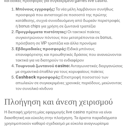
και ειδικές προσφορές για συγκεκριμένα games live casino.
Μπόνους εγγραφής:
Τα νέα μέλη λαμβάνουν συνήθως
προσφορά που αντιστοιχεί σε ποσοστό της πρώτης
κατάθεσης, συχνά συνοδευόμενη από δωρεάν περιστροφές
ή bonus chips για χρήση σε ζωντανά τραπέζια
Προγράμματα πιστότητας:
Οι τακτικοί παίκτες
συγκεντρώνουν πόντους που μετατρέπονται σε bonus,
πρόσβαση σε VIP τραπέζια και άλλα προνόμια
Εβδομαδιαίες προσφορές:
Ειδικά μπόνους
επαναφόρτισης και προωθητικές δράσεις που ανανεώνονται
τακτικά για να διατηρούν το ενδιαφέρον
Τουρνουά ζωντανού casino:
Ανταγωνιστικές διοργανώσεις
με σημαντικά έπαθλα για τους κορυφαίους παίκτες
Cashback προσφορές:
Επιστροφή ποσοστού των
απωλειών σε συγκεκριμένες χρονικές περιόδους, μειώνοντας
τον συνολικό κίνδυνο
Πλοήγηση και άνεση χειρισμού
Η διεπαφή χρήστη μίας εφαρμογής live casino πρέπει να είναι
διαισθητική και εύκολη στην πλοήγηση. Τα άριστα παραδείγματα
χρησιμοποιούν καθαρό σχεδιασμό με εύκολα αναγνωρίσιμα