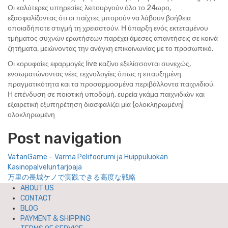
Οι καλύτερες υπηρεσίες λειτουργούν όλο το 24ωρο,
εξασφαλίζοντας ότι οι παίχτες μπορούν να λάβουν βοήθεια
οποιαδήποτε στιγμή τη χρειαστούν. Η ύπαρξη ενός εκτεταμένου
τμήματος συχνών ερωτήσεων παρέχει άμεσες απαντήσεις σε κοινά
ζητήματα, μειώνοντας την ανάγκη επικοινωνίας με το προσωπικό.
Οι κορυφαίες εφαρμογές live καζίνο εξελίσσονται συνεχώς,
ενσωματώνοντας νέες τεχνολογίες όπως η επαυξημένη
πραγματικότητα και τα προσαρμοσμένα περιβάλλοντα παιχνιδιού.
Η επένδυση σε ποιοτική υποδομή, ευρεία γκάμα παιχνιδιών και
εξαιρετική εξυπηρέτηση διασφαλίζει μία {ολοκληρωμένη|
ολοκληρωμένη
Post navigation
VatanGame – Varma Pelifoorumi ja Huippuluokan
Kasinopalveluntarjoaja
万里の長城ケノで実践できる高度な戦略
ABOUT US
CONTACT
BLOG
PAYMENT & SHIPPING