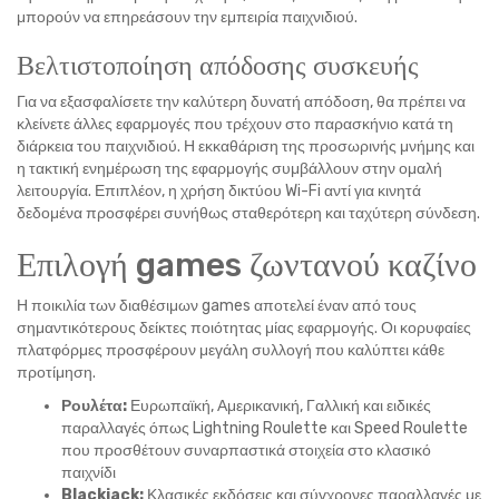
μπορούν να επηρεάσουν την εμπειρία παιχνιδιού.
Βελτιστοποίηση απόδοσης συσκευής
Για να εξασφαλίσετε την καλύτερη δυνατή απόδοση, θα πρέπει να
κλείνετε άλλες εφαρμογές που τρέχουν στο παρασκήνιο κατά τη
διάρκεια του παιχνιδιού. Η εκκαθάριση της προσωρινής μνήμης και
η τακτική ενημέρωση της εφαρμογής συμβάλλουν στην ομαλή
λειτουργία. Επιπλέον, η χρήση δικτύου Wi-Fi αντί για κινητά
δεδομένα προσφέρει συνήθως σταθερότερη και ταχύτερη σύνδεση.
Επιλογή games ζωντανού καζίνο
Η ποικιλία των διαθέσιμων games αποτελεί έναν από τους
σημαντικότερους δείκτες ποιότητας μίας εφαρμογής. Οι κορυφαίες
πλατφόρμες προσφέρουν μεγάλη συλλογή που καλύπτει κάθε
προτίμηση.
Ρουλέτα:
Ευρωπαϊκή, Αμερικανική, Γαλλική και ειδικές
παραλλαγές όπως Lightning Roulette και Speed Roulette
που προσθέτουν συναρπαστικά στοιχεία στο κλασικό
παιχνίδι
Blackjack:
Κλασικές εκδόσεις και σύγχρονες παραλλαγές με