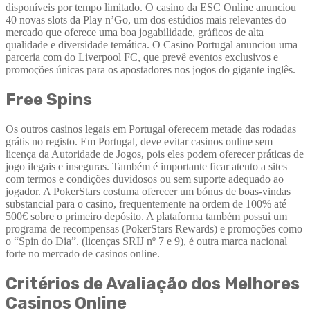
disponíveis por tempo limitado. O casino da ESC Online anunciou
40 novas slots da Play n’Go, um dos estúdios mais relevantes do
mercado que oferece uma boa jogabilidade, gráficos de alta
qualidade e diversidade temática. O Casino Portugal anunciou uma
parceria com do Liverpool FC, que prevê eventos exclusivos e
promoções únicas para os apostadores nos jogos do gigante inglês.
Free Spins
Os outros casinos legais em Portugal oferecem metade das rodadas
grátis no registo. Em Portugal, deve evitar casinos online sem
licença da Autoridade de Jogos, pois eles podem oferecer práticas de
jogo ilegais e inseguras. Também é importante ficar atento a sites
com termos e condições duvidosos ou sem suporte adequado ao
jogador. A PokerStars costuma oferecer um bónus de boas-vindas
substancial para o casino, frequentemente na ordem de 100% até
500€ sobre o primeiro depósito. A plataforma também possui um
programa de recompensas (PokerStars Rewards) e promoções como
o “Spin do Dia”. (licenças SRIJ nº 7 e 9), é outra marca nacional
forte no mercado de casinos online.
Critérios de Avaliação dos Melhores
Casinos Online