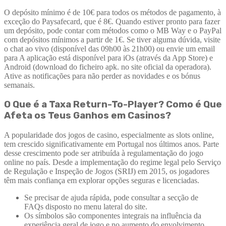
O depósito mínimo é de 10€ para todos os métodos de pagamento, à
exceção do Paysafecard, que é 8€. Quando estiver pronto para fazer
um depósito, pode contar com métodos como o MB Way e o PayPal
com depósitos mínimos a partir de 1€. Se tiver alguma dúvida, visite
o chat ao vivo (disponível das 09h00 às 21h00) ou envie um email
para A aplicação está disponível para iOs (através da App Store) e
Android (download do ficheiro apk. no site oficial da operadora).
Ative as notificações para não perder as novidades e os bónus
semanais.
O Que é a Taxa Return-To-Player? Como é Que
Afeta os Teus Ganhos em Casinos?
A popularidade dos jogos de casino, especialmente as slots online,
tem crescido significativamente em Portugal nos últimos anos. Parte
desse crescimento pode ser atribuída à regulamentação do jogo
online no país. Desde a implementação do regime legal pelo Serviço
de Regulação e Inspeção de Jogos (SRIJ) em 2015, os jogadores
têm mais confiança em explorar opções seguras e licenciadas.
Se precisar de ajuda rápida, pode consultar a secção de
FAQs disposto no menu lateral do site.
Os símbolos são componentes integrais na influência da
experiência geral de jogo e no aumento do envolvimento