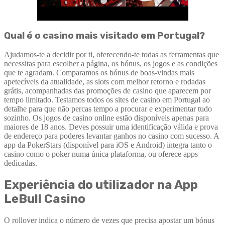
Qual é o casino mais visitado em Portugal?
Ajudamos-te a decidir por ti, oferecendo-te todas as ferramentas que
necessitas para escolher a página, os bónus, os jogos e as condições
que te agradam. Comparamos os bónus de boas-vindas mais
apetecíveis da atualidade, as slots com melhor retorno e rodadas
grátis, acompanhadas das promoções de casino que aparecem por
tempo limitado. Testamos todos os sites de casino em Portugal ao
detalhe para que não percas tempo a procurar e experimentar tudo
sozinho. Os jogos de casino online estão disponíveis apenas para
maiores de 18 anos. Deves possuir uma identificação válida e prova
de endereço para poderes levantar ganhos no casino com sucesso. A
app da PokerStars (disponível para iOS e Android) integra tanto o
casino como o poker numa única plataforma, ou oferece apps
dedicadas.
Experiência do utilizador na App
LeBull Casino
O rollover indica o número de vezes que precisa apostar um bónus