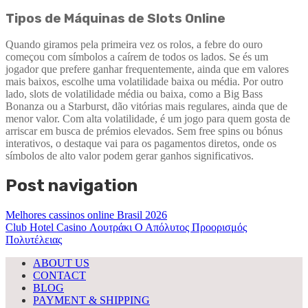
Tipos de Máquinas de Slots Online
Quando giramos pela primeira vez os rolos, a febre do ouro
começou com símbolos a caírem de todos os lados. Se és um
jogador que prefere ganhar frequentemente, ainda que em valores
mais baixos, escolhe uma volatilidade baixa ou média. Por outro
lado, slots de volatilidade média ou baixa, como a Big Bass
Bonanza ou a Starburst, dão vitórias mais regulares, ainda que de
menor valor. Com alta volatilidade, é um jogo para quem gosta de
arriscar em busca de prémios elevados. Sem free spins ou bónus
interativos, o destaque vai para os pagamentos diretos, onde os
símbolos de alto valor podem gerar ganhos significativos.
Post navigation
Melhores cassinos online Brasil 2026
Club Hotel Casino Λουτράκι Ο Απόλυτος Προορισμός
Πολυτέλειας
ABOUT US
CONTACT
BLOG
PAYMENT & SHIPPING