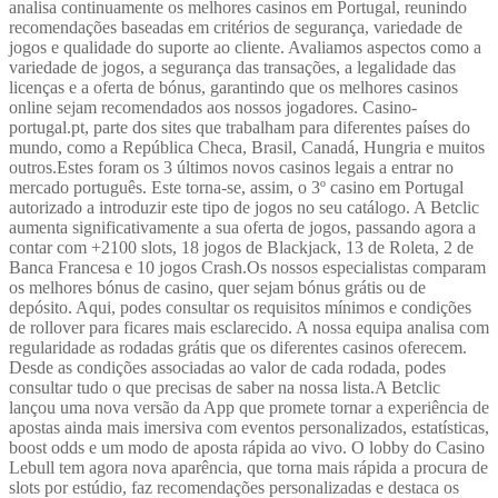
analisa continuamente os melhores casinos em Portugal, reunindo
recomendações baseadas em critérios de segurança, variedade de
jogos e qualidade do suporte ao cliente. Avaliamos aspectos como a
variedade de jogos, a segurança das transações, a legalidade das
licenças e a oferta de bónus, garantindo que os melhores casinos
online sejam recomendados aos nossos jogadores. Casino-
portugal.pt, parte dos sites que trabalham para diferentes países do
mundo, como a República Checa, Brasil, Canadá, Hungria e muitos
outros.Estes foram os 3 últimos novos casinos legais a entrar no
mercado português. Este torna-se, assim, o 3º casino em Portugal
autorizado a introduzir este tipo de jogos no seu catálogo. A Betclic
aumenta significativamente a sua oferta de jogos, passando agora a
contar com +2100 slots, 18 jogos de Blackjack, 13 de Roleta, 2 de
Banca Francesa e 10 jogos Crash.Os nossos especialistas comparam
os melhores bónus de casino, quer sejam bónus grátis ou de
depósito. Aqui, podes consultar os requisitos mínimos e condições
de rollover para ficares mais esclarecido. A nossa equipa analisa com
regularidade as rodadas grátis que os diferentes casinos oferecem.
Desde as condições associadas ao valor de cada rodada, podes
consultar tudo o que precisas de saber na nossa lista.A Betclic
lançou uma nova versão da App que promete tornar a experiência de
apostas ainda mais imersiva com eventos personalizados, estatísticas,
boost odds e um modo de aposta rápida ao vivo. O lobby do Casino
Lebull tem agora nova aparência, que torna mais rápida a procura de
slots por estúdio, faz recomendações personalizadas e destaca os