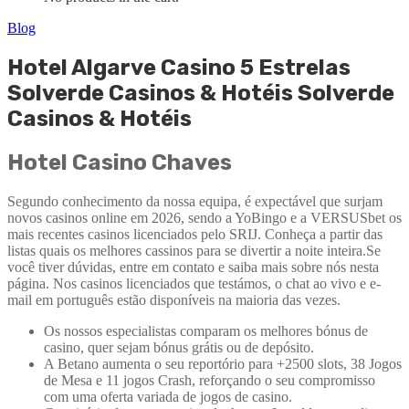
Blog
Hotel Algarve Casino 5 Estrelas
Solverde Casinos & Hotéis Solverde
Casinos & Hotéis
Hotel Casino Chaves
Segundo conhecimento da nossa equipa, é expectável que surjam
novos casinos online em 2026, sendo a YoBingo e a VERSUSbet os
mais recentes casinos licenciados pelo SRIJ. Conheça a partir das
listas quais os melhores cassinos para se divertir a noite inteira.Se
você tiver dúvidas, entre em contato e saiba mais sobre nós nesta
página. Nos casinos licenciados que testámos, o chat ao vivo e e-
mail em português estão disponíveis na maioria das vezes.
Os nossos especialistas comparam os melhores bónus de
casino, quer sejam bónus grátis ou de depósito.
A Betano aumenta o seu reportório para +2500 slots, 38 Jogos
de Mesa e 11 jogos Crash, reforçando o seu compromisso
com uma oferta variada de jogos de casino.