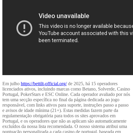
Em julho
https://bettilt-official.org/
de 2025, há 15 operadores
licenciados ativos, incluindo marcas como Betano, Solverde, Casino
Portugal, PokerStars e ESC Online. Cada operador avaliado por nós
tem uma secção específica no final da página dedicada ao jogo
responsável, com links ativos para suporte, instruções passo a passo
e avisos de idade mínima (21+). Estas medidas fazem parte da
regulamentação obrigatória para todos os sites aprovados em
Portugal, e os operadores que não as aplicam são automaticamente
excluídos da nossa lista recomendada. O nosso sistema atribui uma
pontuação personalizada a cada casino de portugal, baseada em