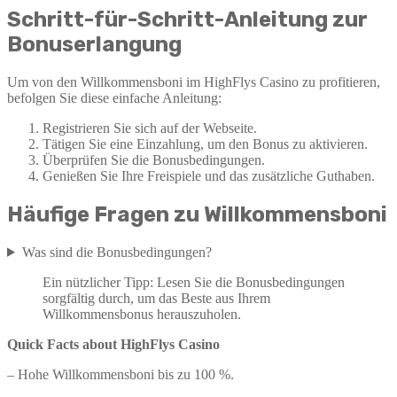
Schritt-für-Schritt-Anleitung zur
Bonuserlangung
Um von den Willkommensboni im HighFlys Casino zu profitieren,
befolgen Sie diese einfache Anleitung:
Registrieren Sie sich auf der Webseite.
Tätigen Sie eine Einzahlung, um den Bonus zu aktivieren.
Überprüfen Sie die Bonusbedingungen.
Genießen Sie Ihre Freispiele und das zusätzliche Guthaben.
Häufige Fragen zu Willkommensboni
Was sind die Bonusbedingungen?
Ein nützlicher Tipp: Lesen Sie die Bonusbedingungen
sorgfältig durch, um das Beste aus Ihrem
Willkommensbonus herauszuholen.
Quick Facts about HighFlys Casino
– Hohe Willkommensboni bis zu 100 %.