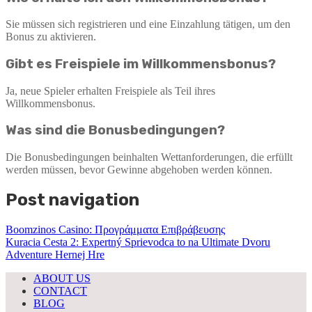
Sie müssen sich registrieren und eine Einzahlung tätigen, um den
Bonus zu aktivieren.
Gibt es Freispiele im Willkommensbonus?
Ja, neue Spieler erhalten Freispiele als Teil ihres
Willkommensbonus.
Was sind die Bonusbedingungen?
Die Bonusbedingungen beinhalten Wettanforderungen, die erfüllt
werden müssen, bevor Gewinne abgehoben werden können.
Post navigation
Boomzinos Casino: Προγράμματα Επιβράβευσης
Kuracia Cesta 2: Expertný Sprievodca to na Ultimate Dvoru
Adventure Hernej Hre
ABOUT US
CONTACT
BLOG