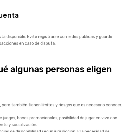
cuenta
tá disponible. Evite registrarse con redes públicas y guarde
sacciones en caso de disputa.
qué algunas personas eligen
, pero también tienen límites y riesgos que es necesario conocer.
 juegos, bonos promocionales, posibilidad de jugar en vivo con
nto y socialización.
cias de disponibilidad según jurisdicción, y la necesidad de