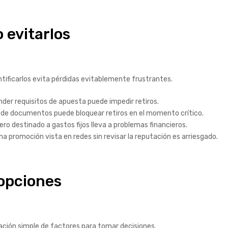
 evitarlos
ntificarlos evita pérdidas evitablemente frustrantes.
nder requisitos de apuesta puede impedir retiros.
ida de documentos puede bloquear retiros en el momento crítico.
ro destinado a gastos fijos lleva a problemas financieros.
una promoción vista en redes sin revisar la reputación es arriesgado.
opciones
ación simple de factores para tomar decisiones.