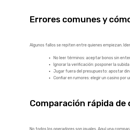
Errores comunes y cómo
Algunos fallos se repiten entre quienes empiezan. Ide
No leer términos: aceptar bonos sin ente
Ignorar la verificación: posponer la sub
Jugar fuera del presupuesto: apostar dine
Confiar en rumores: elegir un casino por 
Comparación rápida de 
No todos los operadores son iguales. Aquí una compar