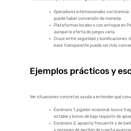
Operadores internacionales con licencia:
puede haber conversión de moneda.
Plataformas locales o con enfoque en Per
aunque la oferta de juegos varía.
Cruce entre seguridad y bonificaciones: l
base transparente puede ser más conveni
Ejemplos prácticos y es
Ver situaciones concretas ayuda a entender qué conv
Escenario 1, jugador ocasional: busca tr
estable y bonos de bajo requisito de apu
Escenario 2, apuesta frecuente y de bankro
y opciones de gestión de cuenta avanza