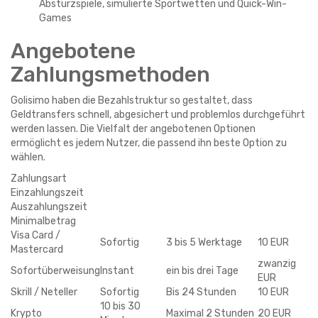
Absturzspiele, simulierte Sportwetten und Quick-Win-
Games
Angebotene
Zahlungsmethoden
Golisimo haben die Bezahlstruktur so gestaltet, dass
Geldtransfers schnell, abgesichert und problemlos durchgeführt
werden lassen. Die Vielfalt der angebotenen Optionen
ermöglicht es jedem Nutzer, die passend ihn beste Option zu
wählen.
Zahlungsart
Einzahlungszeit
Auszahlungszeit
Minimalbetrag
Visa Card /
Sofortig
3 bis 5 Werktage
10 EUR
Mastercard
zwanzig
Sofortüberweisung
Instant
ein bis drei Tage
EUR
Skrill / Neteller
Sofortig
Bis 24 Stunden
10 EUR
10 bis 30
Krypto
Maximal 2 Stunden
20 EUR