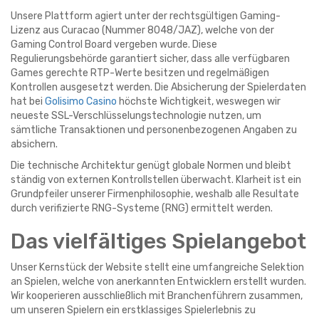
Unsere Plattform agiert unter der rechtsgültigen Gaming-
Lizenz aus Curacao (Nummer 8048/JAZ), welche von der
Gaming Control Board vergeben wurde. Diese
Regulierungsbehörde garantiert sicher, dass alle verfügbaren
Games gerechte RTP-Werte besitzen und regelmäßigen
Kontrollen ausgesetzt werden. Die Absicherung der Spielerdaten
hat bei
Golisimo Casino
höchste Wichtigkeit, weswegen wir
neueste SSL-Verschlüsselungstechnologie nutzen, um
sämtliche Transaktionen und personenbezogenen Angaben zu
absichern.
Die technische Architektur genügt globale Normen und bleibt
ständig von externen Kontrollstellen überwacht. Klarheit ist ein
Grundpfeiler unserer Firmenphilosophie, weshalb alle Resultate
durch verifizierte RNG-Systeme (RNG) ermittelt werden.
Das vielfältiges Spielangebot
Unser Kernstück der Website stellt eine umfangreiche Selektion
an Spielen, welche von anerkannten Entwicklern erstellt wurden.
Wir kooperieren ausschließlich mit Branchenführern zusammen,
um unseren Spielern ein erstklassiges Spielerlebnis zu