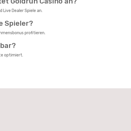
tet Goldrun Casino an?
 Live Dealer Spiele an.
e Spieler?
ommensbonus profitieren.
zbar?
te optimiert.