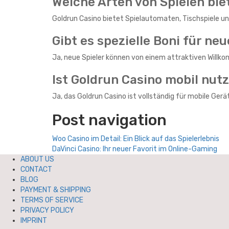
Welche Arten von Spielen bie
Goldrun Casino bietet Spielautomaten, Tischspiele und
Gibt es spezielle Boni für neu
Ja, neue Spieler können von einem attraktiven Willk
Ist Goldrun Casino mobil nut
Ja, das Goldrun Casino ist vollständig für mobile Gerä
Post navigation
Woo Casino im Detail: Ein Blick auf das Spielerlebnis
DaVinci Casino: Ihr neuer Favorit im Online-Gaming
ABOUT US
CONTACT
BLOG
PAYMENT & SHIPPING
TERMS OF SERVICE
PRIVACY POLICY
IMPRINT