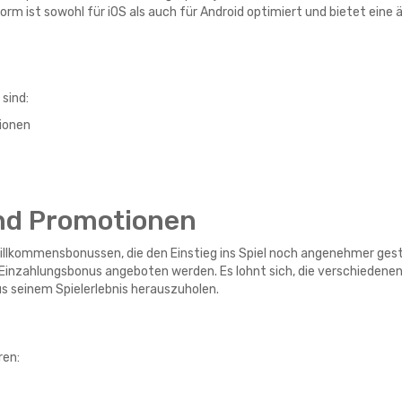
m ist sowohl für iOS als auch für Android optimiert und bietet eine 
sind:
tionen
nd Promotionen
 Willkommensbonussen, die den Einstieg ins Spiel noch angenehmer gest
 Einzahlungsbonus angeboten werden. Es lohnt sich, die verschiedene
 seinem Spielerlebnis herauszuholen.
ren: