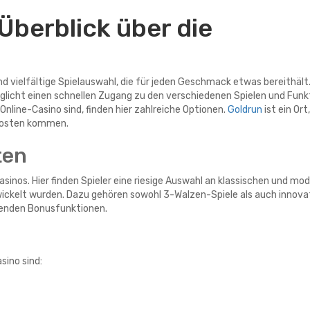
Überblick über die
d vielfältige Spielauswahl, die für jeden Geschmack etwas bereithält.
glicht einen schnellen Zugang zu den verschiedenen Spielen und Funk
nline-Casino sind, finden hier zahlreiche Optionen.
Goldrun
ist ein Or
 Kosten kommen.
ten
sinos. Hier finden Spieler eine riesige Auswahl an klassischen und mo
ickelt wurden. Dazu gehören sowohl 3-Walzen-Spiele als auch innova
nenden Bonusfunktionen.
sino sind: