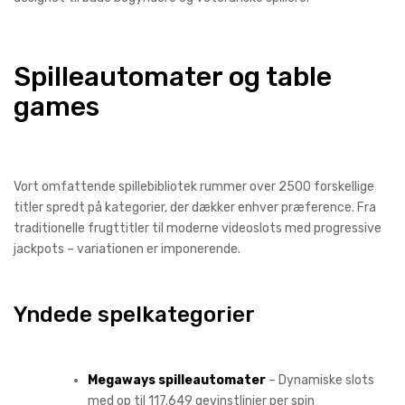
Spilleautomater og table
games
Vort omfattende spillebibliotek rummer over 2500 forskellige
titler spredt på kategorier, der dækker enhver præference. Fra
traditionelle frugttitler til moderne videoslots med progressive
jackpots – variationen er imponerende.
Yndede spelkategorier
Megaways spilleautomater
– Dynamiske slots
med op til 117.649 gevinstlinjer per spin