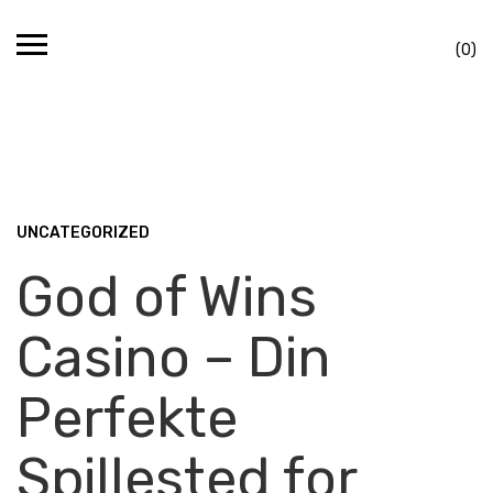
Skip
Ca
to
(0)
content
UNCATEGORIZED
God of Wins
Casino – Din
Perfekte
Spillested for