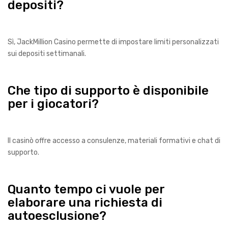
depositi?
Sì, JackMillion Casino permette di impostare limiti personalizzati
sui depositi settimanali.
Che tipo di supporto è disponibile
per i giocatori?
Il casinò offre accesso a consulenze, materiali formativi e chat di
supporto.
Quanto tempo ci vuole per
elaborare una richiesta di
autoesclusione?