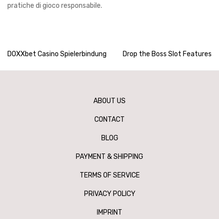
pratiche di gioco responsabile.
Post
DOXXbet Casino Spielerbindung
Drop the Boss Slot Features
navigation
ABOUT US
CONTACT
BLOG
PAYMENT & SHIPPING
TERMS OF SERVICE
PRIVACY POLICY
IMPRINT