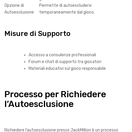
Opzione di
Permette di autoescludersi
Autoesclusione
temporaneamente dal gioco.
Misure di Supporto
Accesso a consulenze professionali
Forum e chat di supporto tra giocatori
Materiali educativi sul gioco responsabile
Processo per Richiedere
l’Autoesclusione
Richiedere l’autoesclusione presso JackMillion è un processo