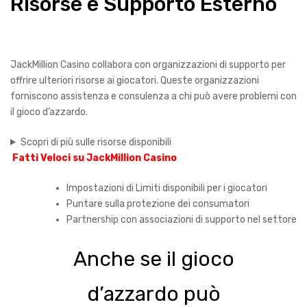
Risorse e Supporto Esterno
JackMillion Casino collabora con organizzazioni di supporto per
offrire ulteriori risorse ai giocatori. Queste organizzazioni
forniscono assistenza e consulenza a chi può avere problemi con
il gioco d’azzardo.
Scopri di più sulle risorse disponibili
Fatti Veloci su JackMillion Casino
Impostazioni di Limiti disponibili per i giocatori
Puntare sulla protezione dei consumatori
Partnership con associazioni di supporto nel settore
Anche se il gioco
d’azzardo può