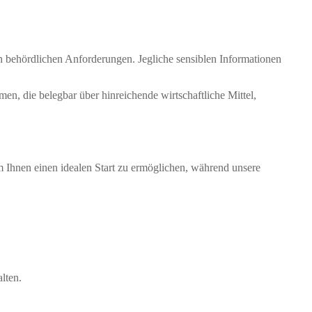
sen behördlichen Anforderungen. Jegliche sensiblen Informationen
men, die belegbar über hinreichende wirtschaftliche Mittel,
 Ihnen einen idealen Start zu ermöglichen, während unsere
lten.