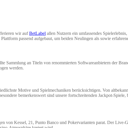
ferieren wir auf
BetLabel
allen Nutzern ein umfassendes Spielerlebnis
Plattform passend aufgebaut, um beiden Neulingen als sowie erfahren
lte Sammlung an Titeln von renommierten Softwareanbietern der Branche
zogen werden.
chiedlichste Motive und Spielmechaniken berücksichtigen. Von altbekan
sbesondere bemerkenswert sind unsere fortschreitenden Jackpot-Spiele, 
ungen von Kessel, 21, Punto Banco und Pokervarianten parat. Der Live-
asino-Atmosphäre kreiert wird.