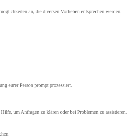
möglichkeiten an, die diversen Vorlieben entsprechen werden.
ung eurer Person prompt prozessiert.
Hilfe, um Anfragen zu klären oder bei Problemen zu assistieren.
ichen