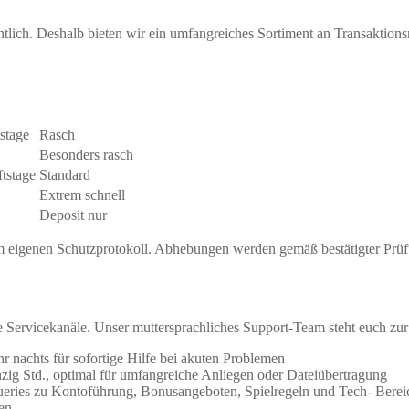
tlich. Deshalb bieten wir ein umfangreiches Sortiment an Transaktions
tstage
Rasch
Besonders rasch
ftstage
Standard
Extrem schnell
Deposit nur
dem eigenen Schutzprotokoll. Abhebungen werden gemäß bestätigter Prüf
 Servicekanäle. Unser muttersprachliches Support-Team steht euch zur 
hr nachts für sofortige Hilfe bei akuten Problemen
g Std., optimal für umfangreiche Anliegen oder Dateiübertragung
Queries zu Kontoführung, Bonusangeboten, Spielregeln und Tech- Bere
ten