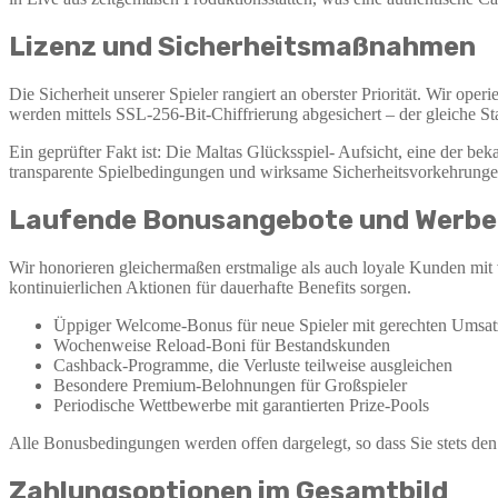
Lizenz und Sicherheitsmaßnahmen
Die Sicherheit unserer Spieler rangiert an oberster Priorität. Wir op
werden mittels SSL-256-Bit-Chiffrierung abgesichert – der gleiche 
Ein geprüfter Fakt ist: Die Maltas Glücksspiel- Aufsicht, eine der be
transparente Spielbedingungen und wirksame Sicherheitsvorkehrunge
Laufende Bonusangebote und Werbe
Wir honorieren gleichermaßen erstmalige als auch loyale Kunden mit
kontinuierlichen Aktionen für dauerhafte Benefits sorgen.
Üppiger Welcome-Bonus für neue Spieler mit gerechten Umsa
Wochenweise Reload-Boni für Bestandskunden
Cashback-Programme, die Verluste teilweise ausgleichen
Besondere Premium-Belohnungen für Großspieler
Periodische Wettbewerbe mit garantierten Prize-Pools
Alle Bonusbedingungen werden offen dargelegt, so dass Sie stets de
Zahlungsoptionen im Gesamtbild