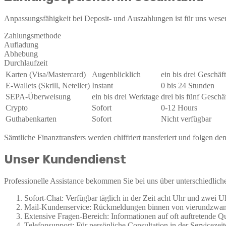
Anpassungsfähigkeit bei Deposit- und Auszahlungen ist für uns wesen
Zahlungsmethode
Aufladung
Abhebung
Durchlaufzeit
Karten (Visa/Mastercard)
Augenblicklich
ein bis drei Geschäf
E-Wallets (Skrill, Neteller)
Instant
0 bis 24 Stunden
SEPA-Überweisung
ein bis drei Werktage
drei bis fünf Geschä
Crypto
Sofort
0-12 Hours
Guthabenkarten
Sofort
Nicht verfügbar
Sämtliche Finanztransfers werden chiffriert transferiert und folgen 
Unser Kundendienst
Professionelle Assistance bekommen Sie bei uns über unterschiedliche
Sofort-Chat: Verfügbar täglich in der Zeit acht Uhr und zwei U
Mail-Kundenservice: Rückmeldungen binnen von vierundzwanzi
Extensive Fragen-Bereich: Informationen auf oft auftretende 
Telefonsupport: Für persönliche Consultation in der Servicezei