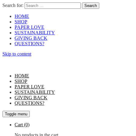
Search for:
HOME
SHOP
PAPER LOVE
SUSTAINABILITY
GIVING BACK
QUESTIONS?
Skip to content
HOME
SHOP
PAPER LOVE
SUSTAINABILITY
GIVING BACK
QUESTIONS?
Toggle menu
Cart
(0)
No products in the cart.