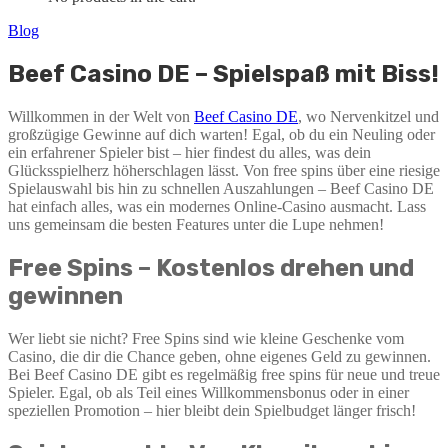
Blog
Beef Casino DE – Spielspaß mit Biss!
Willkommen in der Welt von
Beef Casino DE
, wo Nervenkitzel und
großzügige Gewinne auf dich warten! Egal, ob du ein Neuling oder
ein erfahrener Spieler bist – hier findest du alles, was dein
Glücksspielherz höherschlagen lässt. Von free spins über eine riesige
Spielauswahl bis hin zu schnellen Auszahlungen – Beef Casino DE
hat einfach alles, was ein modernes Online-Casino ausmacht. Lass
uns gemeinsam die besten Features unter die Lupe nehmen!
Free Spins – Kostenlos drehen und
gewinnen
Wer liebt sie nicht? Free Spins sind wie kleine Geschenke vom
Casino, die dir die Chance geben, ohne eigenes Geld zu gewinnen.
Bei Beef Casino DE gibt es regelmäßig free spins für neue und treue
Spieler. Egal, ob als Teil eines Willkommensbonus oder in einer
speziellen Promotion – hier bleibt dein Spielbudget länger frisch!