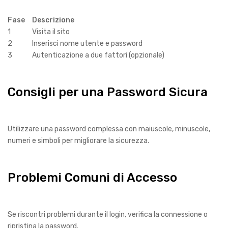
Fase
Descrizione
1
Visita il sito
2
Inserisci nome utente e password
3
Autenticazione a due fattori (opzionale)
Consigli per una Password Sicura
Utilizzare una password complessa con maiuscole, minuscole,
numeri e simboli per migliorare la sicurezza.
Problemi Comuni di Accesso
Se riscontri problemi durante il login, verifica la connessione o
ripristina la password.