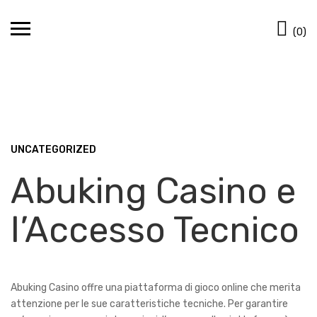
Skip
Ca
to
(0)
content
UNCATEGORIZED
Abuking Casino e
l’Accesso Tecnico
Abuking Casino offre una piattaforma di gioco online che merita
attenzione per le sue caratteristiche tecniche. Per garantire