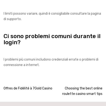
I limiti possono variare, quindi è consigliabile consultare la pagina
di supporto.
Ci sono problemi comuni durante il
login?
I problemi più comuni includono credenziali errate o problemi di
connessione a internet.
Post
Offres de Fidélité à 7Gold Casino
Choosing the best online
roulette casino smart tips
navigation