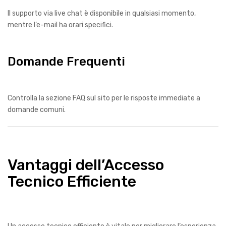
Il supporto via live chat è disponibile in qualsiasi momento,
mentre l’e-mail ha orari specifici.
Domande Frequenti
Controlla la sezione FAQ sul sito per le risposte immediate a
domande comuni.
Vantaggi dell’Accesso
Tecnico Efficiente