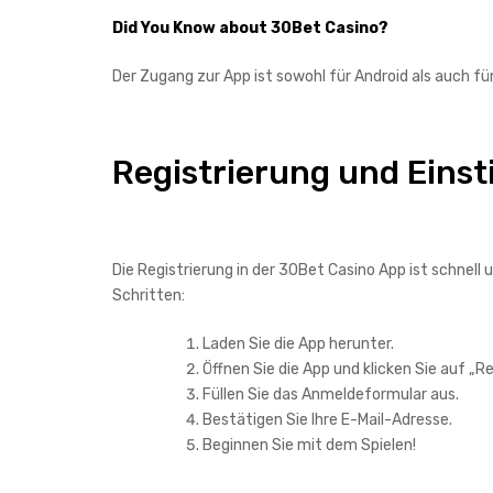
Did You Know about 30Bet Casino?
Der Zugang zur App ist sowohl für Android als auch fü
Registrierung und Einst
Die Registrierung in der 30Bet Casino App ist schnell 
Schritten:
Laden Sie die App herunter.
Öffnen Sie die App und klicken Sie auf „Re
Füllen Sie das Anmeldeformular aus.
Bestätigen Sie Ihre E-Mail-Adresse.
Beginnen Sie mit dem Spielen!