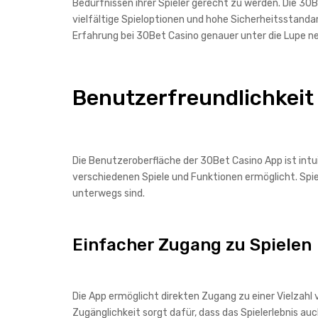
Bedürfnissen ihrer Spieler gerecht zu werden. Die 30
vielfältige Spieloptionen und hohe Sicherheitsstanda
Erfahrung bei 30Bet Casino genauer unter die Lupe 
Benutzerfreundlichkeit
Die Benutzeroberfläche der 30Bet Casino App ist intui
verschiedenen Spiele und Funktionen ermöglicht. Spiel
unterwegs sind.
Einfacher Zugang zu Spielen
Die App ermöglicht direkten Zugang zu einer Vielzahl 
Zugänglichkeit sorgt dafür, dass das Spielerlebnis auc