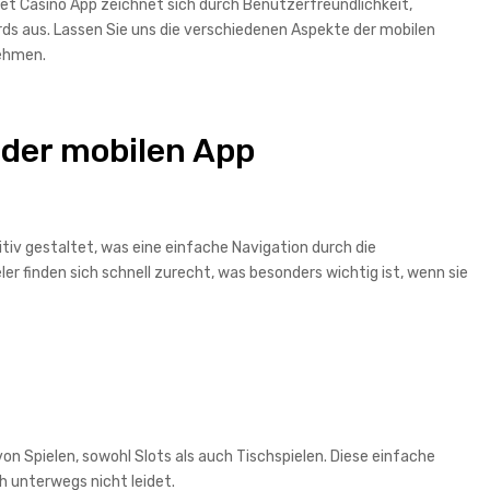
Bet Casino App zeichnet sich durch Benutzerfreundlichkeit,
rds aus. Lassen Sie uns die verschiedenen Aspekte der mobilen
nehmen.
 der mobilen App
tiv gestaltet, was eine einfache Navigation durch die
er finden sich schnell zurecht, was besonders wichtig ist, wenn sie
von Spielen, sowohl Slots als auch Tischspielen. Diese einfache
h unterwegs nicht leidet.