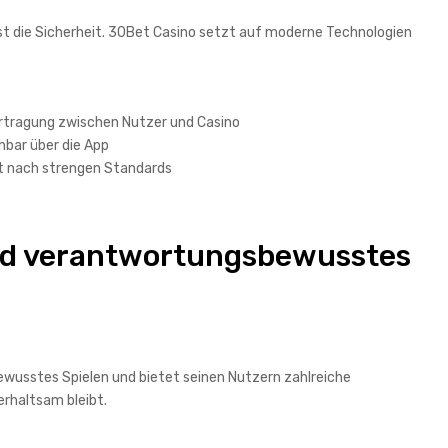
ist die Sicherheit. 30Bet Casino setzt auf moderne Technologien
rtragung zwischen Nutzer und Casino
hbar über die App
rt nach strengen Standards
d verantwortungsbewusstes
wusstes Spielen und bietet seinen Nutzern zahlreiche
erhaltsam bleibt.