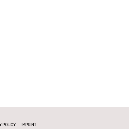
Y POLICY
IMPRINT