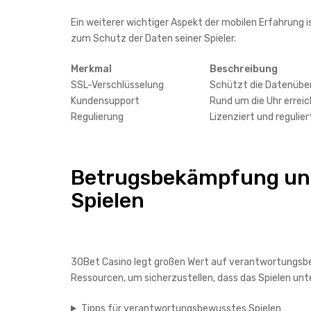
Ein weiterer wichtiger Aspekt der mobilen Erfahrung 
zum Schutz der Daten seiner Spieler.
Merkmal
Beschreibung
SSL-Verschlüsselung
Schützt die Datenübe
Kundensupport
Rund um die Uhr erreic
Regulierung
Lizenziert und regulie
Betrugsbekämpfung un
Spielen
30Bet Casino legt großen Wert auf verantwortungsbe
Ressourcen, um sicherzustellen, dass das Spielen unt
Tipps für verantwortungsbewusstes Spielen