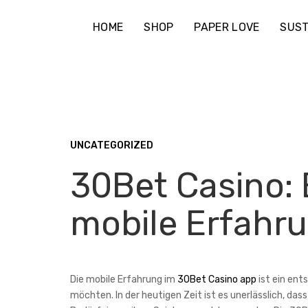
Skip
to
HOME
SHOP
PAPER LOVE
SUST
content
UNCATEGORIZED
30Bet Casino: E
mobile Erfahr
Die mobile Erfahrung im
30Bet Casino app
ist ein ent
möchten. In der heutigen Zeit ist es unerlässlich, da