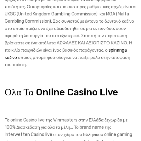
ποιότητας. Οι κορυφαίες και πιο αυστηρες ρυθμιστικές αρχές είναι οι
UKGC (United Kingdom Gambling Commission) και MGA (Malta
Gambling Commission). Σας συνιστούμε έντονα το ζωντανό καζίνο
στο οποίο παίζετε να έχει αδειοδοτηθεί σε μια εκ των δύο, όσον
αφορά τη λετουργία του στο εξωτερικό. Σε αυτή την περίπτωση
βρίσκεστε σε ένα απόλυτα ΑΣΦΑΛΕΣ ΚΑΙ ΑΞΙΟΠΙΣΤΟ ΚΑΖΙΝΟ. Η
ποικιλία παιχνιδιών είναι ένας βασικός παράγοντας, ο
spinanga
καζίνο
οποίος μπορεί φυσιολογικά να παίξει ρόλο στην απόφαση
του παίκτη.
Ολα Τα Online Casino Live
Το online Casino live της Winmasters στην Ελλάδα ξεχωρίζει με
100% Διασκέδαση για όλα τα μέλη… Το brand name της
Interwetten Casino live στον χώρο του Ελληνικού online gaming