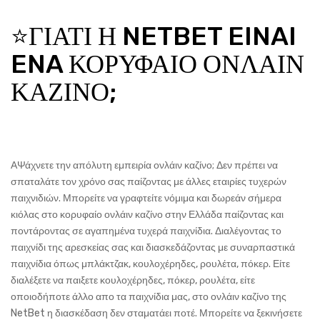
⭐ΓΙΑΤΙ Η NETBET EINAI
ENA ΚΟΡΥΦΑΙΟ ΟΝΛΑΙΝ
ΚΑΖΙΝΟ;
ΑΨάχνετε την απόλυτη εμπειρία ονλάιν καζίνο; Δεν πρέπει να
σπαταλάτε τον χρόνο σας παίζοντας με άλλες εταιρίες τυχερών
παιχνιδιών. Μπορείτε να γραφτείτε νόμιμα και δωρεάν σήμερα
κιόλας στο κορυφαίο ονλάιν καζίνο στην Ελλάδα παίζοντας και
ποντάροντας σε αγαπημένα τυχερά παιχνίδια. Διαλέγοντας το
παιχνίδι της αρεσκείας σας και διασκεδάζοντας με συναρπαστικά
παιχνίδια όπως μπλάκτζακ, κουλοχέρηδες, ρουλέτα, πόκερ. Είτε
διαλέξετε να παιξετε κουλοχέρηδες, πόκερ, ρουλέτα, είτε
οποιοδήποτε άλλο απο τα παιχνίδια μας, στο ονλάιν καζίνο της
NetBet η διασκέδαση δεν σταματάει ποτέ. Μπορείτε να ξεκινήσετε