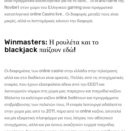
είναι πραγματικά καταπληκτικό για να το δείτε… Το brand name της
Novibet στον χώρο του Ελληνικού gaming είναι πραγματικά
καταπληκτικό online Casino live… Οι διαφορές μεταξύ τους είναι
μικρές, αλλά οι λεπτομέρειες κάνουν την διαφορά.
Winmasters: Η ρουλέτα και το
blackjack παίζουν εδώ!
Οι διαφημίσεις των online casino στην ελλάδα στην τηλεόραση
αλλά και στο διαδίκτυο είναι αρκετές. Πολλές από τις στοιχηματικές
εταιρίες που έχουν εξασφαλίσει άδεια από την ΕΕΕΠ και
λειτουργούν νόμιμα στη χώρα μας παρέχουν και παιχνίδια καζίνο.
Μάλιστα τα καλύτερα καζίνο online διαθέτουν και προγράμματα
επιβράβευσης των πελατών τους. H εταιρία λειτουργεί αδιάλειπτα
στην χώρα μας από το 2011, πέρα από το online καζίνο, αποτελεί
και μία εξαιρετική πλατφόρμα για τους λάτρεις του αθλητικού
στοιχήματος, αλλά και για όσους αναζητούν τυχερά παιχνίδια,