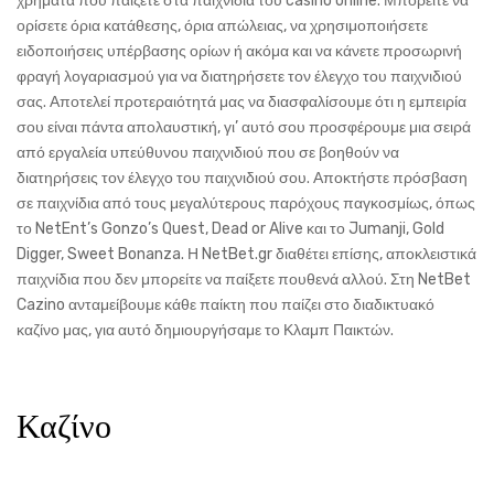
χρήματα που παίζετε στα παιχνίδια του casino online. Μπορείτε να
ορίσετε όρια κατάθεσης, όρια απώλειας, να χρησιμοποιήσετε
ειδοποιήσεις υπέρβασης ορίων ή ακόμα και να κάνετε προσωρινή
φραγή λογαριασμού για να διατηρήσετε τον έλεγχο του παιχνιδιού
σας. Αποτελεί προτεραιότητά μας να διασφαλίσουμε ότι η εμπειρία
σου είναι πάντα απολαυστική, γι’ αυτό σου προσφέρουμε μια σειρά
από εργαλεία υπεύθυνου παιχνιδιού που σε βοηθούν να
διατηρήσεις τον έλεγχο του παιχνιδιού σου. Αποκτήστε πρόσβαση
σε παιχνίδια από τους μεγαλύτερους παρόχους παγκοσμίως, όπως
το NetEnt’s Gonzo’s Quest, Dead or Alive και το Jumanji, Gold
Digger, Sweet Bonanza. Η NetBet.gr διαθέτει επίσης, αποκλειστικά
παιχνίδια που δεν μπορείτε να παίξετε πουθενά αλλού. Στη NetBet
Cazino ανταμείβουμε κάθε παίκτη που παίζει στο διαδικτυακό
καζίνο μας, για αυτό δημιουργήσαμε το Κλαμπ Παικτών.
Καζίνο