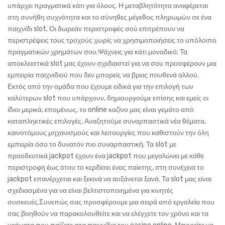
υπάρχει πραγματικά κάτι για όλους. Η μεταβλητότητα αναφέρεται
στη συνήθη συχνότητα και το σύνηθες μέγεθος πληρωμών σε ένα
παιχνίδι slot. Οι δωρεάν περιστροφές σού επιτρέπουν να
περιστρέψεις τους τροχούς χωρίς να χρησιμοποιήσεις το υπόλοιπο
πραγματικών χρημάτων σου.Ψάχνεις για κάτι μοναδικό; Τα
αποκλειστικά slot μας έχουν σχεδιαστεί για να σου προσφέρουν μια
εμπειρία παιχνιδιού που δεν μπορείς να βρεις πουθενά αλλού.
Εκτός από την ομάδα που έχουμε ειδικά για την επιλογή των
καλύτερων slot που υπάρχουν, δημιουργούμε επίσης και εμείς οι
ίδιοι μερικά, επομένως, το online καζίνο μας είναι γεμάτο από
καταπληκτικές επιλογές. Αναζητούμε συναρπαστικά νέα θέματα,
καινοτόμους μηχανισμούς και λειτουργίες που καθιστούν την όλη
εμπειρία όσο το δυνατόν πιο συναρπαστική. Τα slot με
προοδευτικά jackpot έχουν ένα jackpot που μεγαλώνει με κάθε
περιστροφή έως ότου το κερδίσει ένας παίκτης, στη συνέχεια το
jackpot επανέρχεται και ξεκινά να αυξάνεται ξανά. Τα slot μας είναι
σχεδιασμένα για να είναι βελτιστοποιημένα για κινητές
συσκευές.Συνεπώς σας προσφέρουμε μια σειρά από εργαλεία που
σας βοηθούν να παρακολουθείτε και να ελέγχετε τον χρόνο και τα