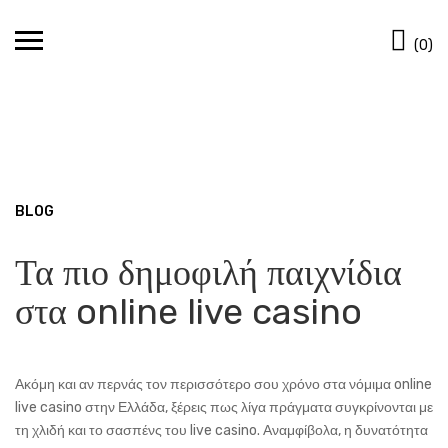
Skip
Ca
to
(0)
content
BLOG
Τα πιο δημοφιλή παιχνίδια
στα online live casino
Ακόμη και αν περνάς τον περισσότερο σου χρόνο στα νόμιμα online
live casino στην Ελλάδα, ξέρεις πως λίγα πράγματα συγκρίνονται με
τη χλιδή και το σασπένς του live casino. Αναμφίβολα, η δυνατότητα