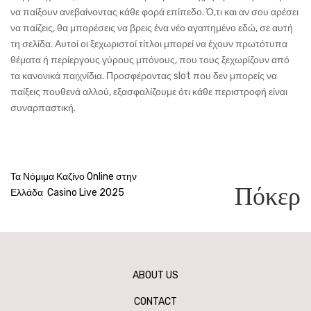
να παίξουν ανεβαίνοντας κάθε φορά επίπεδο. Ό,τι και αν σου αρέσει
να παίζεις, θα μπορέσεις να βρεις ένα νέο αγαπημένο εδώ, σε αυτή
τη σελίδα. Αυτοί οι ξεχωριστοί τίτλοι μπορεί να έχουν πρωτότυπα
θέματα ή περίεργους γύρους μπόνους, που τους ξεχωρίζουν από
τα κανονικά παιχνίδια. Προσφέροντας slot που δεν μπορείς να
παίξεις πουθενά αλλού, εξασφαλίζουμε ότι κάθε περιστροφή είναι
συναρπαστική.
Post
Τα Νόμιμα Καζίνο Online στην
Πόκερ
Ελλάδα ️ Casino Live 2025
navigation
ABOUT US
CONTACT