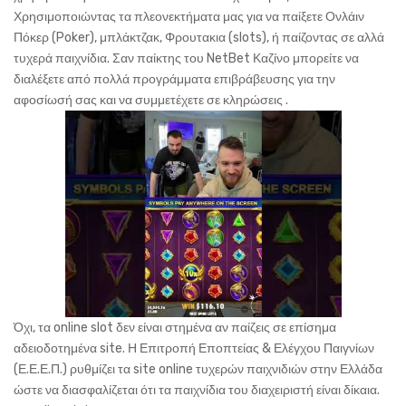
Χρησιμοποιώντας τα πλεονεκτήματα μας για να παίξετε Ονλάιν
Πόκερ (Poker), μπλάκτζακ, Φρουτακια (slots), ή παίζοντας σε αλλά
τυχερά παιχνίδια. Σαν παίκτης του NetBet Καζίνο μπορείτε να
διαλέξετε από πολλά προγράμματα επιβράβευσης για την
αφοσίωσή σας και να συμμετέχετε σε κληρώσεις .
Όχι, τα online slot δεν είναι στημένα αν παίζεις σε επίσημα
αδειοδοτημένα site. Η Επιτροπή Εποπτείας & Ελέγχου Παιγνίων
(Ε.Ε.Ε.Π.) ρυθμίζει τα site online τυχερών παιχνιδιών στην Ελλάδα
ώστε να διασφαλίζεται ότι τα παιχνίδια του διαχειριστή είναι δίκαια.