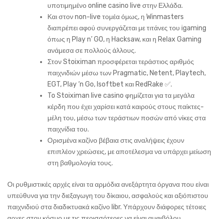
υποτιμημένο online casino live στην Ελλάδα.
Και στον non-live τομέα όμως, η Winmasters
διαπρέπει αφού συνεργάζεται με τιτάνες του igaming
όπως η Play n’ GO, η Hacksaw, και η Relax Gaming
ανάμεσα σε πολλούς άλλους.
Στον Stoiximan προσφέρεται τεράστιος αριθμός
παιχνιδιών μέσω των Pragmatic, Netent, Playtech,
EGT, Play ‘n Go, Isoftbet και RedRake ✅.
To Stoiximan live casino φημίζεται για τα μεγάλα
κέρδη που έχει χαρίσει κατά καιρούς στους παίκτες-
μέλη του, μέσω των τεράστιων ποσών από νίκες στα
παιχνίδια του.
Ορισμένα καζίνο βέβαια στις αναλήψεις έχουν
επιπλέον χρεώσεις, με αποτέλεσμα να υπάρχει μείωση
στη βαθμολογία τους.
Οι ρυθμιστικές αρχές είναι τα αρμόδια ανεξάρτητα όργανα που είναι
υπεύθυνα για την διεξαγωγη του δίκαιου, ασφαλούς και αξιόπιστου
παιχνιδιού στα διαδικτυακά καζίνο libr. Υπάρχουν διάφορες τέτοιες
αρχες στον κόσμο με τις περισσότερες να είναι αμφιβόλου