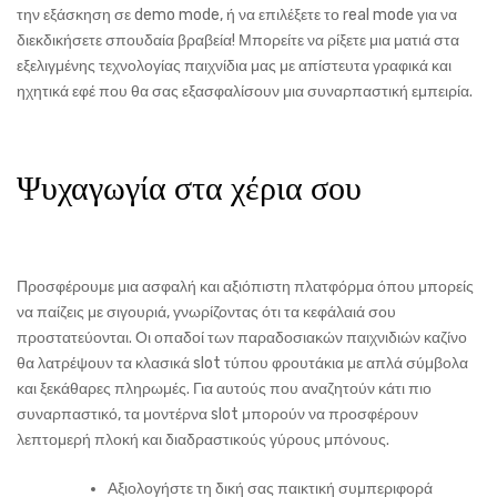
την εξάσκηση σε demo mode, ή να επιλέξετε το real mode για να
διεκδικήσετε σπουδαία βραβεία! Μπορείτε να ρίξετε μια ματιά στα
εξελιγμένης τεχνολογίας παιχνίδια μας με απίστευτα γραφικά και
ηχητικά εφέ που θα σας εξασφαλίσουν μια συναρπαστική εμπειρία.
Ψυχαγωγία στα χέρια σου
Προσφέρουμε μια ασφαλή και αξιόπιστη πλατφόρμα όπου μπορείς
να παίζεις με σιγουριά, γνωρίζοντας ότι τα κεφάλαιά σου
προστατεύονται. Οι οπαδοί των παραδοσιακών παιχνιδιών καζίνο
θα λατρέψουν τα κλασικά slot τύπου φρουτάκια με απλά σύμβολα
και ξεκάθαρες πληρωμές. Για αυτούς που αναζητούν κάτι πιο
συναρπαστικό, τα μοντέρνα slot μπορούν να προσφέρουν
λεπτομερή πλοκή και διαδραστικούς γύρους μπόνους.
Αξιολογήστε τη δική σας παικτική συμπεριφορά