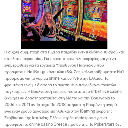
Η συχνή συμμετοχή στα τυχερά παιχνίδια ενέχει κίνδυνο εθισμού και
απώλειας περιουσίας. Για περισσότερες πληροφορίες και για να
ενημερωθείτε για τα εργαλεία Υπεύθυνου Παιχνιδιού που
προσφέρει η NetBet.gr κάντε κλικ εδώ. Σας καλωσορίζουμε στο No1
προορισμό για τα νόμιμα online καζίνο live στην Ελλάδα. Τα
φρουτάκια είναι με διαφορά το αγαπημένο παιχνίδι των παικτών
παγκοσμίως.Η Βουλγαρική εταιρεία πίσω από το Efbet live casino
ξεκίνησε να δραστηριοποιείται στη Μάλτα και την Βουλγαρία το
2006 και 2011 αντίστοιχα. Το 2018 μπήκε στη Ρουμάνικη αγορά
ενώ έναν χρόνο αργότερα εισήλθε και στον iGaming χώρο της
Σερβίας και της Ισπανίας. Πλέον μετράει αντίστροφα για να
προσφέρει το online casino Greece προϊόν της. Το Pokerstars δεν